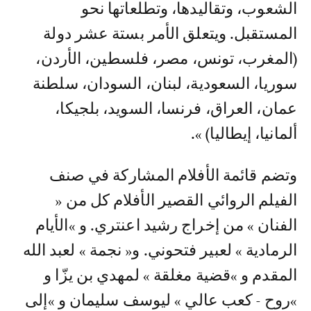
الشعوب، وتقاليدها، وتطلعاتها نحو
المستقبل. ويتعلق الأمر بستة عشر دولة
(المغرب، تونس، مصر، فلسطين، الأردن،
سوريا، السعودية، لبنان، السودان، سلطنة
عمان، العراق، فرنسا، السويد، بلجيكا،
ألمانيا، إيطاليا) ».
وتضم قائمة الأفلام المشاركة في صنف
الفيلم الروائي القصير الأفلام كل من «
الفنان » من إخراج رشيد اعنتري. و »الأيام
الرمادية » لعبير فتحوني. و« نجمة » لعبد الله
المقدم و »قضية مغلقة » لمهدي بن يزّا و
»روح - كعب عالي » ليوسف سليمان و »إلى