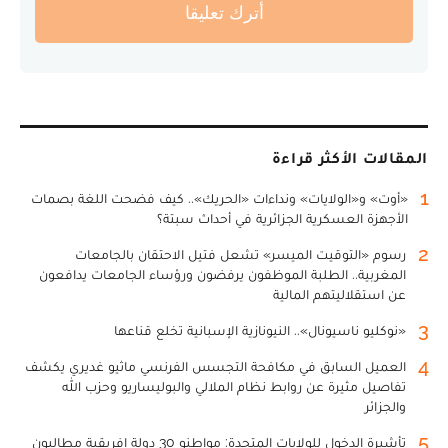
أترك تعليقا
المقالات الأكثر قراءة
1
«أوت» و«الولايات» ونداءات «الحريك».. كيف فضحت اللغة بصمات
الأجهزة العسكرية الجزائرية في أحداث سبتة؟
2
رسوم «التوقيت الميسر» تشعل فتيل الاحتقان بالجامعات
المغربية.. الطلبة الموظفون يرفضون ورؤساء الجامعات يدافعون
عن استقلاليتهم المالية
3
«نوكليو ناسيونال».. النيونازية الإسبانية تخلع قناعها
4
العميل السابق في مكافحة التجسس الفرنسي ماثيو غديري يكشف
تفاصيل مثيرة عن روابط نظام الملالي والبوليساريو وحزب الله
والجزائر
5
تأشيرة الدخول للولايات المتحدة: مواطنو 30 دولة إفريقية مطالبون