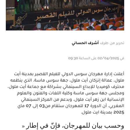
تحرير من طرف
أشرف الحساني
في 02/04/2025 على الساعة 09:30
أعلنت إدارة مهرجان سوس الدولي للفيلم القصير بمدينة أيت
ملول، عمالة إنزكان أيت ملول، جهة سوس ماسة، الذي ينظمه
محترف كوميديا للإبداع السينمائي بشراكة مع جماعة أيت ملول،
ومجلس جهة سوس ماسة وكلية اللغات والفنون والعلوم
الإنسانية ابن زهر أيت ملول، وبدعم من المركز السينمائي
المغربي، أن الدورة 17 للمهرجان ستقام من03 إلى 07 ماي
2025 بمدينة ايت ملول.
وحسب بيان للمهرجان، فإنّ في إطار «