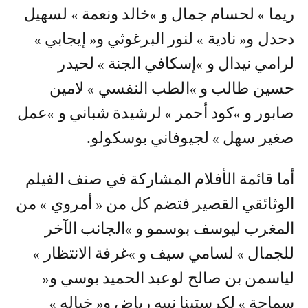
ريما » لحسام جمال و »خالد ونعمة » لسهيل
دحدل و« نادية » لنور البرغوثي و« إيجابي »
لرامي نيدال و »إسكافي الجنة » لحيدر
حسين طالب و »الطب النفسي » لامين
صابور و »كود أحمر » لرشيدة شباني و »عمل
صغير سهل » لجيوفاني بوسكولو.
أما قائمة الأفلام المشاركة في صنف الفيلم
الوثائقي القصير فتضم كل من « أمروي » من
المغرب ليوسف بوسمو و »الجانب الآخر
للجمال » لسامي سيف و »غرفة الانتظار »
لياسمن بن صالح لوعبد الحميد بوسي و«
سماحة » لكرستينا نبيه رياض و« خياله »