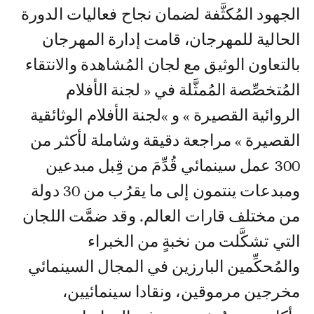
الجهود المُكثَّفة لضمان نجاح فعاليات الدورة
الحالية للمهرجان، قامت إدارة المهرجان
بالتعاون الوثيق مع لجان المُشاهدة والانتقاء
المُتخصِّصة المُمثَّلة في « لجنة الأفلام
الروائية القصيرة » و »لجنة الأفلام الوثائقية
القصيرة » مراجعة دقيقة وشاملة لأكثر من
300 عمل سينمائي قُدِّمَ من قِبل مبدعين
ومبدعات ينتمون إلى ما يقرُب من 30 دولة
من مختلف قارات العالم. وقد ضمَّت اللجان
التي تشكَّلت من نخبةٍ من الخبراء
والمُحكِّمين البارزين في المجال السينمائي
مخرجين مرموقين، ونقادا سينمائيين،