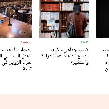
ثقافة
سياسة
ب:
كتاب جماعي.. كيف
إصدار «التحديث 
ا
يصبح الطعام أفقاً للقراءة
العقل السياسي ال
اء
والتفكير؟
لمراد الزوين في 
ن
ثانية