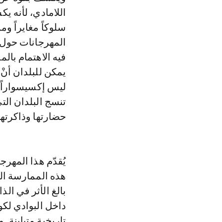
اللامادي، لأنه ي
سلوكاً مغايراً و
المهرجانات حول ا
فيه الاهتمام بال
يمكن للبلدان أنْ
ليس إكسيسواراً و
تنسج البلدان الت
حضارتها وذاكرته
يُقدّم هذا المهر
هذه الممارسة التي
بالغ الأثر في الذ
داخل البوادي لكو
تاريخية متباينة.