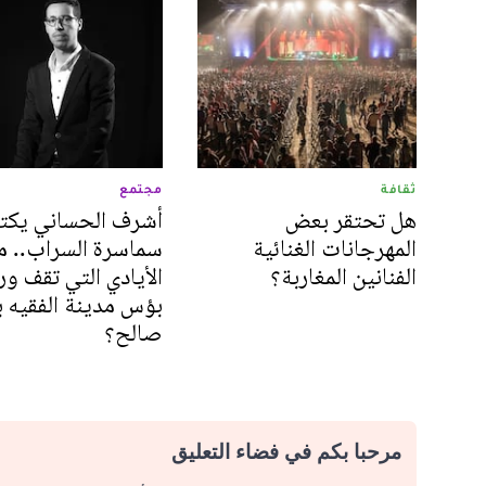
ثقافة
مجتمع
هل تحتقر بعض
أشرف الحساني يكت
المهرجانات الغنائية
سماسرة السراب.. م
الفنانين المغاربة؟
الأيادي التي تقف ور
بؤس مدينة الفقيه ب
صالح؟
مرحبا بكم في فضاء التعليق