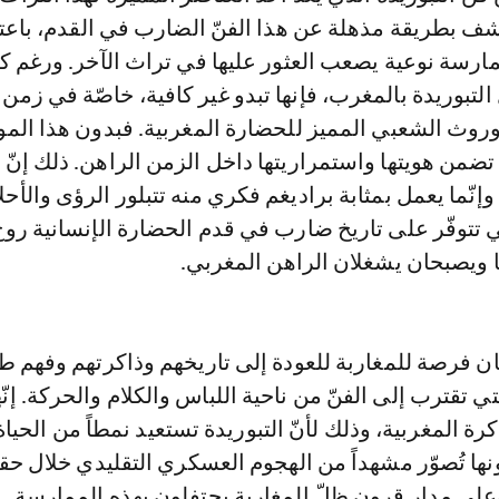
كشف بطريقة مذهلة عن هذا الفنّ الضارب في القدم، باعتب
ممارسة نوعية يصعب العثور عليها في تراث الآخر. ورغم ك
لتبوريدة بالمغرب، فإنها تبدو غير كافية، خاصّة في زمن
موروث الشعبي المميز للحضارة المغربية. فبدون هذا المو
 تضمن هويتها واستمراريتها داخل الزمن الراهن. ذلك إنّ 
إنّما يعمل بمثابة براديغم فكري منه تتبلور الرؤى والأحل
ي تتوفّر على تاريخ ضارب في قدم الحضارة الإنسانية روح
ا ويصبحان يشغلان الراهن المغربي.
جان فرصة للمغاربة للعودة إلى تاريخهم وذاكرتهم وفهم ط
 تقترب إلى الفنّ من ناحية اللباس والكلام والحركة. إنّها
اكرة المغربية، وذلك لأنّ التبوريدة تستعيد نمطاً من الحياة 
نها تُصوّر مشهداً من الهجوم العسكري التقليدي خلال ح
 وعلى مدار قرون ظلّ المغاربة يحتفلون بهذه الممارسة