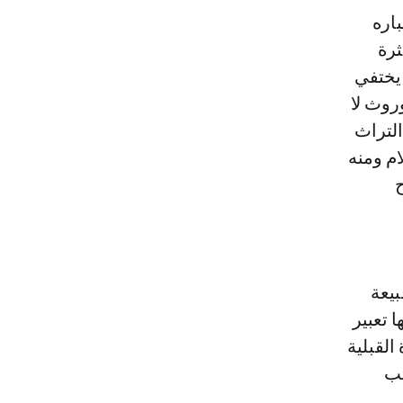
اره
ثرة
 يختفي
روث لا
التراث
ام ومنه
بيعة
 تعبير
القبلية
قب