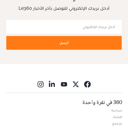
أدخل بريدك الإلكتروني للتوصل بآخر الأخبار Le360
أرسل
ns in new window
360 في نقرة واحدة
سياسة
اقتصاد
مجتمع