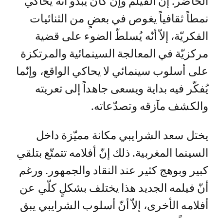
الحاضر. إنّ الفيلم وإنْ كان يبدو أنه يحاكي
نمطاً ثقافياً يغوص في بعضٍ من الثنائيات
الفكريّة، إلاّ أنّه يُسلطّ الضوء على قضية
مركزيّة في المعالجة السينمائية والمرتكزة
على أسلوب سينمائي لا يحاكي الواقع، وإنّما
يُفكّر فيه بداية ويسعى جاهداً إلى تعريته
والكشف مآزقه وتصدّعاته.
يختل سعد الشرايبي مكانة مميّزة داخل
السينما المغربية. ذلك إنّ أفلامه تتمتّع بتلقي
كبير وبوهج كثير عند النقاد والجمهور. ورغم
أنّ فيلمه الجديد هذا يختلف بشكلٍ كلّي عن
أفلامه الأخرى، إلاّ أنّ أسلوب الشرايبي يبق