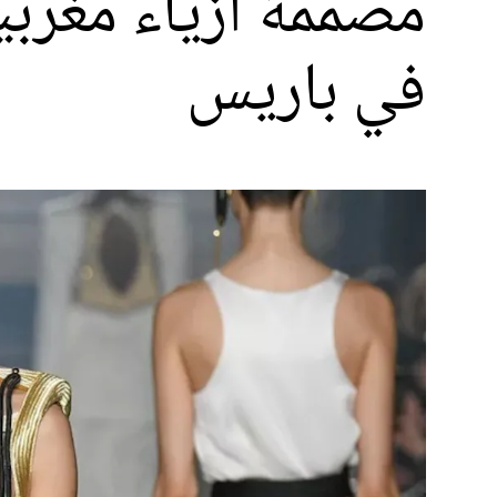
مصممة أزياء مغرب
في باريس