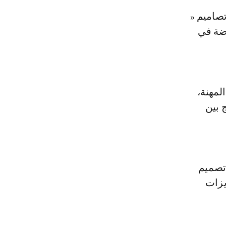
تصاميم «
وضة في
لمهنة،
 بين
ت عالم تصميم
يزات