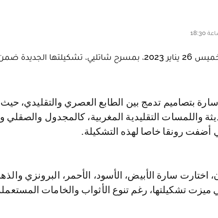
قدمت مصممة الأزياء المغربية سارة الشرايبي، يوم الخميس 26 يناير 2023، بمسرح شاتليي، تشكيلتها 
ثة واللمسات التقليدية المغربية، كالمجدول والصقلي و
 أضفت رونقا خاصا لهذه التشكيلة.
ن، اختارت سارة الأبيض، الأسود، الأحمر، البرونزي والذه
تي ميزت تشكيلتها، رغم تنوع الأثواب والخامات المستعملة