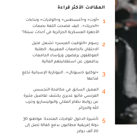
المقالات الأكثر قراءة
«أوت» و«أغسطس» و«الولايات» ونداءات
1
«الحريك».. كيف فضحت اللغة بصمات
الأجهزة العسكرية الجزائرية في أحداث سبتة؟
رسوم «التوقيت الميسر» تشعل فتيل
2
الاحتقان بالجامعات المغربية.. الطلبة
الموظفون يرفضون ورؤساء الجامعات
يدافعون عن استقلاليتهم المالية
«نوكليو ناسيونال».. النيونازية الإسبانية تخلع
3
قناعها
العميل السابق في مكافحة التجسس
4
الفرنسي ماثيو غديري يكشف تفاصيل مثيرة
عن روابط نظام الملالي والبوليساريو وحزب
الله والجزائر
تأشيرة الدخول للولايات المتحدة: مواطنو 30
5
دولة إفريقية مطالبون بدفع كفالة تصل إلى
20 ألف دولار