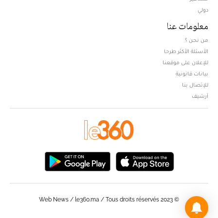
دولي
معلومات عنا
من نحن ؟
الأسئلة الأكثر طرحا
للإعلان على موقعنا
بيانات قانونية
للإتصال بنا
أرشيف
© Web News / le360.ma / Tous droits réservés 2023