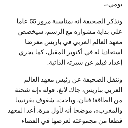
يومي».
وتذكر الصحيفة أنه بمناسبة مرور 55 عاما
على بداية مشواره مع الرسم، سيخصص
معهد العالم العربي في باريس معرضا
استعاديا له في أكتوبر المقبل، كما يجري
إعداد فيلم عن سيرته الذاتية.
وتنقل الصحيفة عن رئيس معهد العالم
العربي بباريس، جاك لانغ، قوله «إنه شحنة
من الطاقة! فنان، وباحث، شغوف بفرنسا
والمغرب»، موضحا أنه لأول مرة، أعد المعهد
قطعا من مجموعته لعرضها في الفضاء