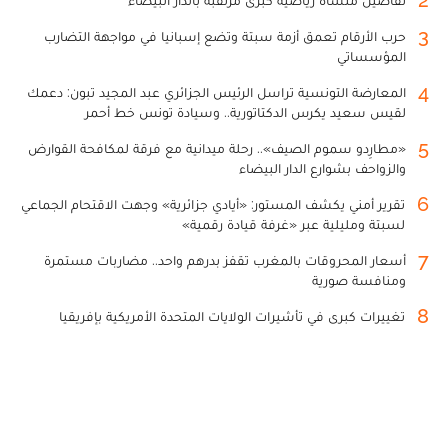
3
حرب الأرقام تعمق أزمة سبتة وتضع إسبانيا في مواجهة التضارب
المؤسساتي
4
المعارضة التونسية تراسل الرئيس الجزائري عبد المجيد تبون: دعمك
لقيس سعيد يكرس الدكتاتورية.. وسيادة تونس خط أحمر
5
«مطارِدو سموم الصيف».. رحلة ميدانية مع فرقة لمكافحة القوارض
والزواحف بشوارع الدار البيضاء
6
تقرير أمني يكشف المستور: «أيادي جزائرية» وجهت الاقتحام الجماعي
لسبتة ومليلية عبر «غرفة قيادة رقمية»
7
أسعار المحروقات بالمغرب تقفز بدرهم واحد.. مضاربات مستمرة
ومنافسة صورية
8
تغييرات كبرى في تأشيرات الولايات المتحدة الأمريكية بإفريقيا