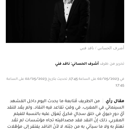
أشرف الحساني / ناقد فني
تحرير من طرف
أشرف الحساني: ناقد فني
في 02/05/2023 على الساعة 17:45, تحديث بتاريخ 02/05/2023 على الساعة
17:45
مقال رأي
من الطريف مُتابعة ما يحدث اليوم داخل المَشهد
السينمائي في المغرب، في وقتٍ تقاعد فيه النقاد، ولم يعُد للنقد
أيّ دورٍ حيويّ في خلق سجالٍ فكريّ يُعوّل عليه بالنسبة للفيلم
المغربي. ذلك إنّ النقد فقد مصداقيته تجاه مؤسّسات لم تعُد
تهتمّ به ولا ما سيأتي به من جبّته. لا لأنّ الناقد يفتقر إلى مؤهّلات