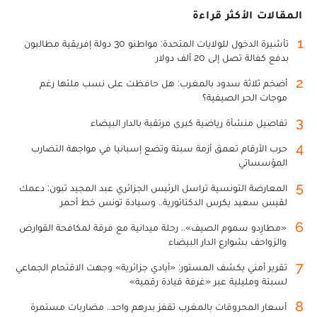
المقالات الأكثر قراءة
1
تأشيرة الدخول للولايات المتحدة: مواطنو 30 دولة إفريقية مطالبون
بدفع كفالة تصل إلى 20 ألف دولار
2
أضخم ثلاثة سدود بالمغرب: هل حافظت على نسب ملئها رغم
موجات الحر الصيفية؟
3
تفاصيل منشأة رياضية كبرى مرتقبة بالدار البيضاء
4
حرب الأرقام تعمق أزمة سبتة وتضع إسبانيا في مواجهة التضارب
المؤسساتي
5
المعارضة التونسية تراسل الرئيس الجزائري عبد المجيد تبون: دعمك
لقيس سعيد يكرس الدكتاتورية.. وسيادة تونس خط أحمر
6
«مطارِدو سموم الصيف».. رحلة ميدانية مع فرقة لمكافحة القوارض
والزواحف بشوارع الدار البيضاء
7
تقرير أمني يكشف المستور: «أيادي جزائرية» وجهت الاقتحام الجماعي
لسبتة ومليلية عبر «غرفة قيادة رقمية»
8
أسعار المحروقات بالمغرب تقفز بدرهم واحد.. مضاربات مستمرة