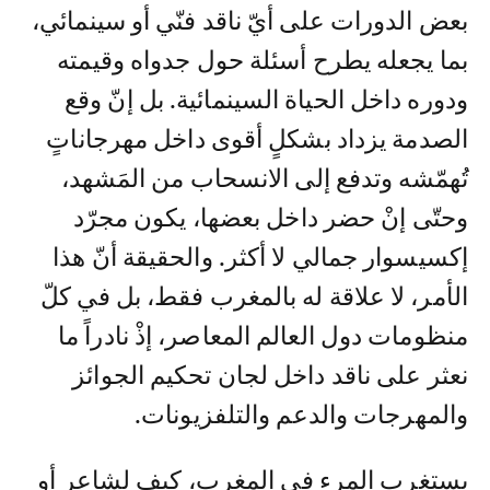
بعض الدورات على أيّ ناقد فنّي أو سينمائي،
بما يجعله يطرح أسئلة حول جدواه وقيمته
ودوره داخل الحياة السينمائية. بل إنّ وقع
الصدمة يزداد بشكلٍ أقوى داخل مهرجاناتٍ
تُهمّشه وتدفع إلى الانسحاب من المَشهد،
وحتّى إنْ حضر داخل بعضها، يكون مجرّد
إكسيسوار جمالي لا أكثر. والحقيقة أنّ هذا
الأمر، لا علاقة له بالمغرب فقط، بل في كلّ
منظومات دول العالم المعاصر، إذْ نادراً ما
نعثر على ناقد داخل لجان تحكيم الجوائز
والمهرجات والدعم والتلفزيونات.
يستغرب المرء في المغرب، كيف لشاعر أو