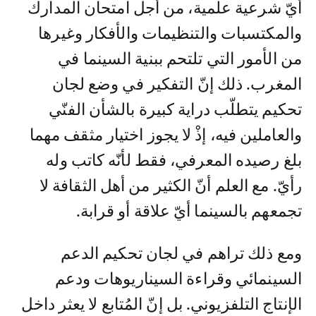
أيّ شرعية علمية، من أجل امتحان المدارك
والمكتسبات والتنظيمات والأفكار وغيرها
من الأمور التي تلتحم ببنية السينما في
المغرب. ذلك إنّ التفكير في وضع لجان
تحكيم يتطلّب دراية كبيرة بالشأن الفنّي
والعاملين فيه، إذْ لا يجوز اختيار مثقف مهما
بلغ رصيده المعرفي، فقط لأنّه كاتب وله
رأيّ. مع العلم أنّ الكثير من أهل الثقافة لا
تجمعهم بالسينما أيّ علاقة أو قرابة.
ومع ذلك تراهم في لجان تحكيم الدعم
السينمائي وقراءة السيناريوهات ودعم
الإنتاج التلفزيوني. بل إنّ المُتابع لا يعثر داخل