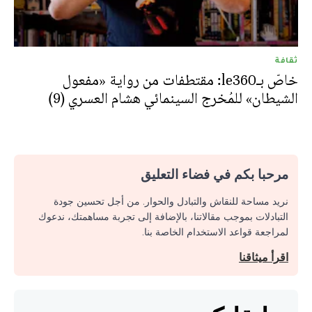
ثقافة
خاصّ بـle360: مقتطفات من رواية «مفعول
الشيطان» للمُخرج السينمائي هشام العسري (9)
مرحبا بكم في فضاء التعليق
نريد مساحة للنقاش والتبادل والحوار. من أجل تحسين جودة
التبادلات بموجب مقالاتنا، بالإضافة إلى تجربة مساهمتك، ندعوك
لمراجعة قواعد الاستخدام الخاصة بنا.
اقرأ ميثاقنا