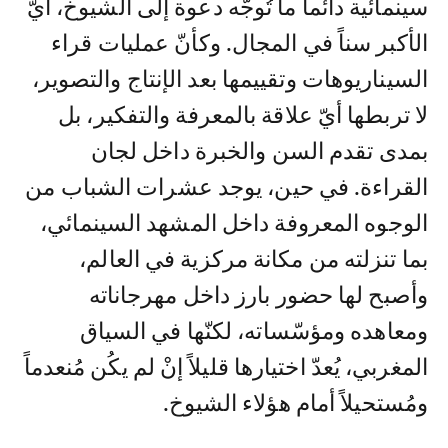
سينمائية دائماً ما تُوجّه دعوة إلى الشيوخ، أيّ
الأكبر سناً في المجال. وكأنّ عمليات قراء
السيناريوهات وتقييمها بعد الإنتاج والتصوير،
لا تربطها أيّ علاقة بالمعرفة والتفكير، بل
بمدى تقدم السن والخبرة داخل لجان
القراءة. في حين، يوجد عشرات الشباب من
الوجوه المعروفة داخل المشهد السينمائي،
بما تنزلته من مكانة مركزية في العالم،
وأصبح لها حضور بارز داخل مهرجاناته
ومعاهده ومؤسّساته، لكنّها في السياق
المغربي، يُعدّ اختيارها قليلاً إنْ لم يكُن مُنعدماً
ومُستحيلاً أمام هؤلاء الشيوخ.