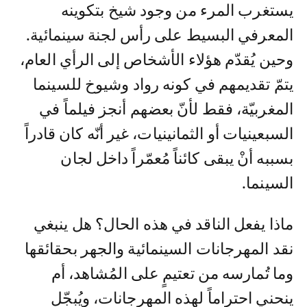
يستغرب المرء من وجود شيخ بتكوينه
المعرفي البسيط على رأس لجنة سينمائية.
وحين يُقدّم هؤلاء الأشخاص إلى الرأي العام،
يتمّ تقديمهم في كونه رواد وشيوخ للسينما
المغربيّة، فقط لأنّ بعضهم أنجز فيلماً في
السبعينيات أو الثمانينيات، غير أنّه كان قادراً
بسببه أنْ يبقى كائناً مُعمّراً داخل لجان
السينما.
ماذا يفعل الناقد في هذه الحال؟ هل ينبغي
نقد المهرجانات السينمائية والجهر بحقائقها
وما تُمارسه من تعتيمٍ على المُشاهد، أم
ينحني احتراماً لهذه المهرجانات، ويُبجّل