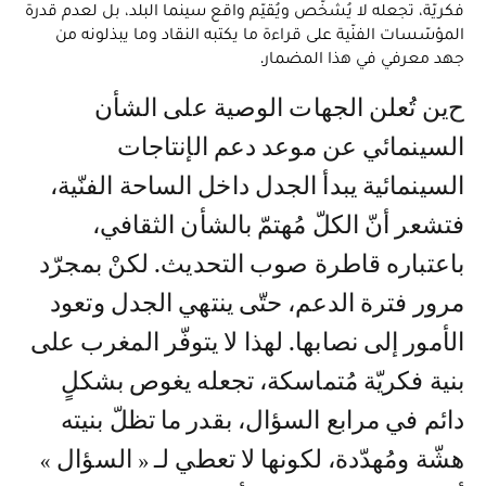
فكريّة، تجعله لا يُشخّص ويُقيّم واقع سينما البلد، بل لعدم قدرة
المؤسّسات الفنّية على قراءة ما يكتبه النقاد وما يبذلونه من
جهد معرفي في هذا المضمار.
حين تُعلن الجهات الوصية على الشأن
السينمائي عن موعد دعم الإنتاجات
السينمائية يبدأ الجدل داخل الساحة الفنّية،
فتشعر أنّ الكلّ مُهتمّ بالشأن الثقافي،
باعتباره قاطرة صوب التحديث. لكنْ بمجرّد
مرور فترة الدعم، حتّى ينتهي الجدل وتعود
الأمور إلى نصابها. لهذا لا يتوفّر المغرب على
بنية فكريّة مُتماسكة، تجعله يغوص بشكلٍ
دائم في مرابع السؤال، بقدر ما تظلّ بنيته
هشّة ومُهدّدة، لكونها لا تعطي لـ « السؤال »