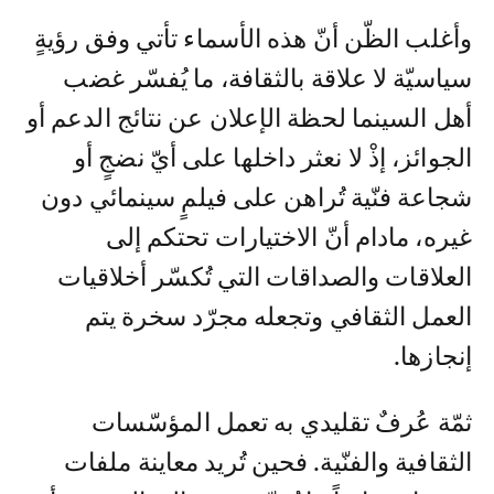
وأغلب الظّن أنّ هذه الأسماء تأتي وفق رؤيةٍ
سياسيّة لا علاقة بالثقافة، ما يُفسّر غضب
أهل السينما لحظة الإعلان عن نتائج الدعم أو
الجوائز، إذْ لا نعثر داخلها على أيّ نضجٍ أو
شجاعة فنّية تُراهن على فيلمٍ سينمائي دون
غيره، مادام أنّ الاختيارات تحتكم إلى
العلاقات والصداقات التي تُكسّر أخلاقيات
العمل الثقافي وتجعله مجرّد سخرة يتم
إنجازها.
ثمّة عُرفٌ تقليدي به تعمل المؤسّسات
الثقافية والفنّية. فحين تُريد معاينة ملفات