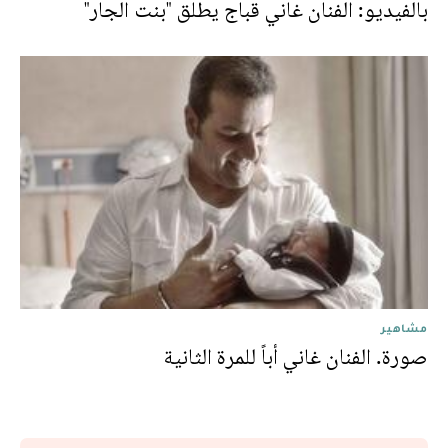
بالفيديو: الفنان غاني قباج يطلق "بنت الجار"
مشاهير
صورة. الفنان غاني أباً للمرة الثانية