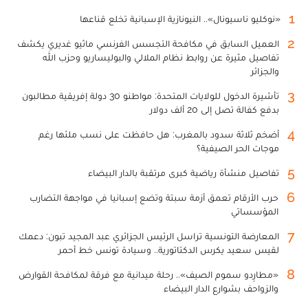
1
«نوكليو ناسيونال».. النيونازية الإسبانية تخلع قناعها
2
العميل السابق في مكافحة التجسس الفرنسي ماثيو غديري يكشف
تفاصيل مثيرة عن روابط نظام الملالي والبوليساريو وحزب الله
والجزائر
3
تأشيرة الدخول للولايات المتحدة: مواطنو 30 دولة إفريقية مطالبون
بدفع كفالة تصل إلى 20 ألف دولار
4
أضخم ثلاثة سدود بالمغرب: هل حافظت على نسب ملئها رغم
موجات الحر الصيفية؟
5
تفاصيل منشأة رياضية كبرى مرتقبة بالدار البيضاء
6
حرب الأرقام تعمق أزمة سبتة وتضع إسبانيا في مواجهة التضارب
المؤسساتي
7
المعارضة التونسية تراسل الرئيس الجزائري عبد المجيد تبون: دعمك
لقيس سعيد يكرس الدكتاتورية.. وسيادة تونس خط أحمر
8
«مطارِدو سموم الصيف».. رحلة ميدانية مع فرقة لمكافحة القوارض
والزواحف بشوارع الدار البيضاء