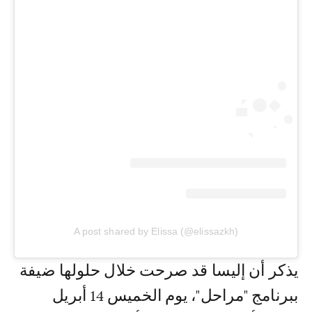
A post shared by Elissa (@elissazkh)
يذكر أن إليسا قد صرحت خلال حلولها ضيفة
ببرنامج "مراحل"، يوم الخميس 14 أبريل