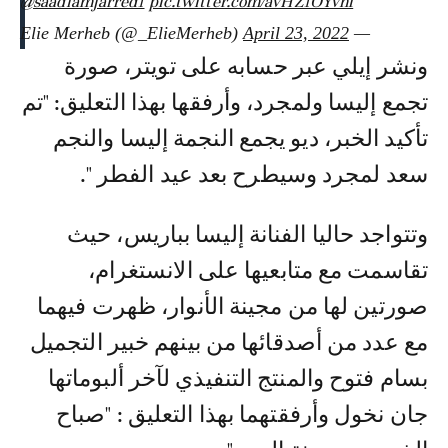
@saadlamjarred1
pic.twitter.com/avHZ1OYvnf
April 23, 2022
— Elie Merheb (@_ElieMerheb)
ونشر إيلي عبر حسابه على تويتر، صورة
تجمع إليسا ولمجرد، وأرفقها بهذا التعليق: "تم
تأكيد الخبر، ديو يجمع النجمة إليسا والنجم
سعد لمجرد وسيطرح بعد عيد الفطر ".
وتتواجد حاليا الفنانة إليسا بباريس، حيث
تقاسمت مع متابعيها على الانستغرام،
صورتين لها من مجينة الأنوار، ظهرت فيهما
مع عدد من أصدقائها من بينهم خبير التجميل
بسام فتوح والمنتج التنفيذي لآخر ألبوماتها
جان نخول وأرفقتهما بهذا التعليق : "صباح