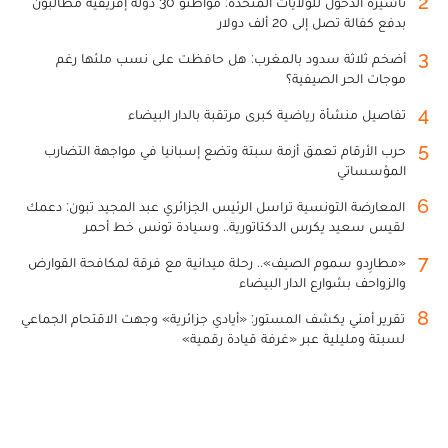
2
تأشيرة الدخول للولايات المتحدة: مواطنو 30 دولة إفريقية مطالبون
بدفع كفالة تصل إلى 20 ألف دولار
3
أضخم ثلاثة سدود بالمغرب: هل حافظت على نسب ملئها رغم
موجات الحر الصيفية؟
4
تفاصيل منشأة رياضية كبرى مرتقبة بالدار البيضاء
5
حرب الأرقام تعمق أزمة سبتة وتضع إسبانيا في مواجهة التضارب
المؤسساتي
6
المعارضة التونسية تراسل الرئيس الجزائري عبد المجيد تبون: دعمك
لقيس سعيد يكرس الدكتاتورية.. وسيادة تونس خط أحمر
7
«مطارِدو سموم الصيف».. رحلة ميدانية مع فرقة لمكافحة القوارض
والزواحف بشوارع الدار البيضاء
8
تقرير أمني يكشف المستور: «أيادي جزائرية» وجهت الاقتحام الجماعي
لسبتة ومليلية عبر «غرفة قيادة رقمية»