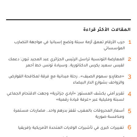
المقالات الأكثر قراءة
1
حرب الأرقام تعمق أزمة سبتة وتضع إسبانيا في مواجهة التضارب
المؤسساتي
2
المعارضة التونسية تراسل الرئيس الجزائري عبد المجيد تبون: دعمك
لقيس سعيد يكرس الدكتاتورية.. وسيادة تونس خط أحمر
3
«مطارِدو سموم الصيف».. رحلة ميدانية مع فرقة لمكافحة القوارض
والزواحف بشوارع الدار البيضاء
4
تقرير أمني يكشف المستور: «أيادي جزائرية» وجهت الاقتحام الجماعي
لسبتة ومليلية عبر «غرفة قيادة رقمية»
5
أسعار المحروقات بالمغرب تقفز بدرهم واحد.. مضاربات مستمرة
ومنافسة صورية
6
تغييرات كبرى في تأشيرات الولايات المتحدة الأمريكية بإفريقيا