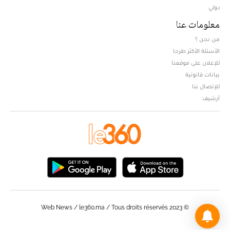
دولي
معلومات عنا
من نحن ؟
الأسئلة الأكثر طرحا
للإعلان على موقعنا
بيانات قانونية
للإتصال بنا
أرشيف
© Web News / le360.ma / Tous droits réservés 2023