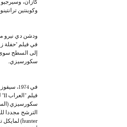
كازان، وسيرجيو ل
وكوينتين ترانتينو.
ودشن دي نيرو مسي
سكورسيزي.
في 1974، 
في
hunter) لم