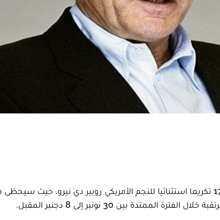
يخصص المهرجان الدولي للفيلم بمراكش في دورته الـ17 تكريما استثنائيا للنجم الأمريكي روبير دي نيرو، حيث سيحظى
ممتدة بين 30 نونبر إلى 8 دجنبر المقبل.