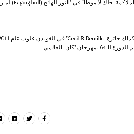
أدائه لدور بطل الملاكمة "جاك لا موطا" في "الثور الها
لمهرجان "كان" العالمي.