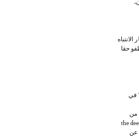
،
الانتباه
بيرة لن تطفو حقا
" في
كنه من
 للأوسكار. سيتكرر الأمر ذاته في 1979 مع "صائد الغزلان" (the deed
 عن