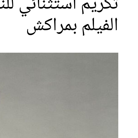
تكريم استثنائي لل
الفيلم بمراكش