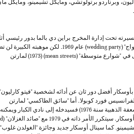
يون، وبرناردو برتولوتشي، ومايكل تشيمينو، ومايكل مان
رته تحت إدارة المخرج براين دي بالما بدور رئيسي أثار 
في فيلم "حفلة زواج" (wedding party) عام 1969. لكن موهبته الك
إلى السطح سوى في "شوارع متوسطة" (mean streets) (1973) لمارتن
سيفوز بأوسكار أفضل دور ثان عن أدائه لشخصية "فيتو كارليون
لم "العراب II" لفرانسيس فورد كوبولا. أما "سائق الطاكسي" لمارتن
سكورسيزي (السعفة الذهبية سنة 1976) فسيدخله إلى نادي الكبار ويم
الترشح مجددا
ايكل تشيمينو. كما سينال أوسكار جديد وجائزة "الغولدن غلوب"