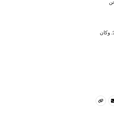
ئج"(Raging bull) لمارتن
كما نال دي نيرو كذلك جائزة "Cecil B Demille" في الغولدن غلوب عام 2011. وكان