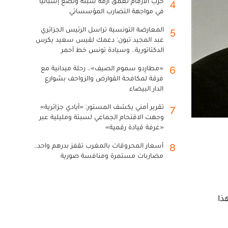
حرب الأرقام تعمق أزمة سبتة وتضع إسبانيا
4
في مواجهة التضارب المؤسساتي
المعارضة التونسية تراسل الرئيس الجزائري
5
عبد المجيد تبون: دعمك لقيس سعيد يكرس
الدكتاتورية.. وسيادة تونس خط أحمر
«مطارِدو سموم الصيف».. رحلة ميدانية مع
6
فرقة لمكافحة القوارض والزواحف بشوارع
الدار البيضاء
تقرير أمني يكشف المستور: «أيادي جزائرية»
7
وجهت الاقتحام الجماعي لسبتة ومليلية عبر
«غرفة قيادة رقمية»
أسعار المحروقات بالمغرب تقفز بدرهم واحد..
8
مضاربات مستمرة ومنافسة صورية
 هذا