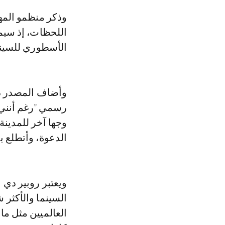
وذكر منظمو المهرجان، أن هذا الحدث الفني بامتياز، سيشهد "واحدة من أقوى
اللحظات، إذ سيمن
الأسطوري للسينما
وأضاف المصدر ذا
رسمي "رغم أنني
وجها آخر للمدينة
الدعوة، وأتطلع ب
ويعتبر روبير دي ن
السينما والأكثر 
العالميين مثل ما