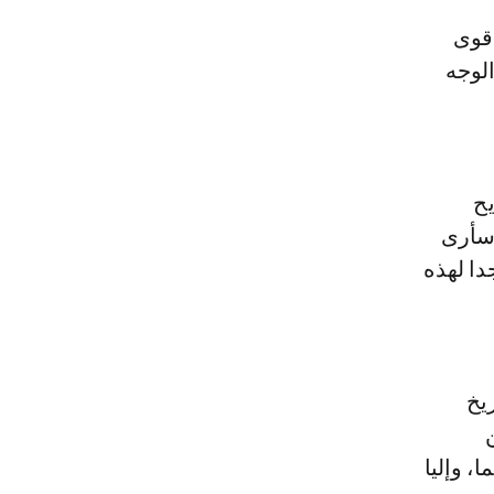
الوجه
يح
سأرى
دا لهذه
ريخ
، وإليا