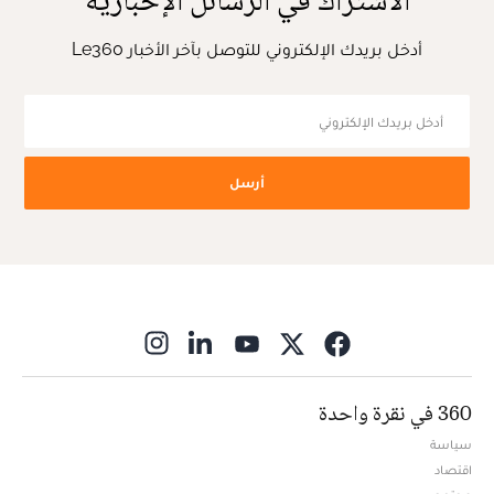
الاشتراك في الرسائل الإخبارية
أدخل بريدك الإلكتروني للتوصل بآخر الأخبار Le360
أرسل
ns in new window
360 في نقرة واحدة
سياسة
اقتصاد