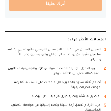
أترك تعليقا
المقالات الأكثر قراءة
1
العميل السابق في مكافحة التجسس الفرنسي ماثيو غديري يكشف
تفاصيل مثيرة عن روابط نظام الملالي والبوليساريو وحزب الله
والجزائر
2
تأشيرة الدخول للولايات المتحدة: مواطنو 30 دولة إفريقية مطالبون
بدفع كفالة تصل إلى 20 ألف دولار
3
أضخم ثلاثة سدود بالمغرب: هل حافظت على نسب ملئها رغم
موجات الحر الصيفية؟
4
تفاصيل منشأة رياضية كبرى مرتقبة بالدار البيضاء
5
حرب الأرقام تعمق أزمة سبتة وتضع إسبانيا في مواجهة التضارب
المؤسساتي