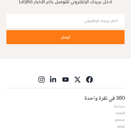
أدخل بريدك الإلكتروني للتوصل بآخر الأخبار Le360
أرسل
ns in new window
360 في نقرة واحدة
سياسة
اقتصاد
مجتمع
ثقافة