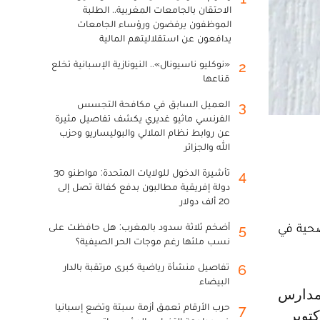
الاحتقان بالجامعات المغربية.. الطلبة
الموظفون يرفضون ورؤساء الجامعات
يدافعون عن استقلاليتهم المالية
«نوكليو ناسيونال».. النيونازية الإسبانية تخلع
2
قناعها
العميل السابق في مكافحة التجسس
3
الفرنسي ماثيو غديري يكشف تفاصيل مثيرة
عن روابط نظام الملالي والبوليساريو وحزب
الله والجزائر
تأشيرة الدخول للولايات المتحدة: مواطنو 30
4
دولة إفريقية مطالبون بدفع كفالة تصل إلى
20 ألف دولار
، بعد تدهور حالته الصحية في
أضخم ثلاثة سدود بالمغرب: هل حافظت على
5
نسب ملئها رغم موجات الحر الصيفية؟
تفاصيل منشأة رياضية كبرى مرتقبة بالدار
6
البيضاء
حرب الأرقام تعمق أزمة سبتة وتضع إسبانيا
7
رة في أكتوبر