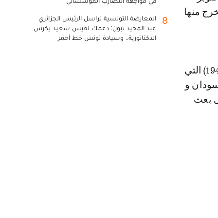
في مواجهة التضارب المؤسساتي
الآداب بجامعة القاهرة (فؤاد الأول) سنة 1940 و تخرج منها
المعارضة التونسية تراسل الرئيس الجزائري
8
عبد المجيد تبون: دعمك لقيس سعيد يكرس
الدكتاتورية.. وسيادة تونس خط أحمر
وكان الراحل عضوا مؤسسا لجمعية الطلبة العرب في كلية الآداب (سنة 1942) التي
سودان و
ى بعث