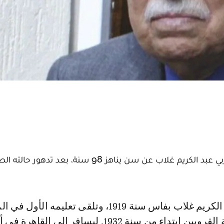
توفي في الساعات الأولى من صباح اليوم، الكاتب المغربي عبد الكريم غلاب عن سن يناهز 98 سنة
الحرة ثم في كلية القرويين ابتداء من سنة 1932. ليسافر إلى القاه