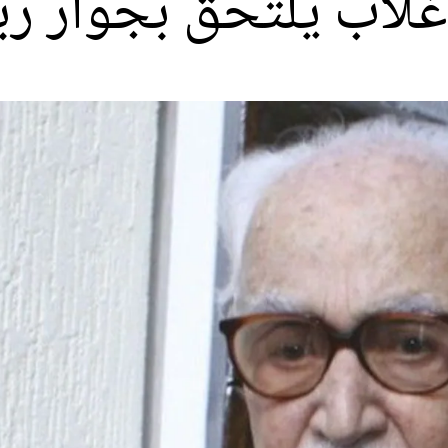
 غلاب يلتحق بجوار رب