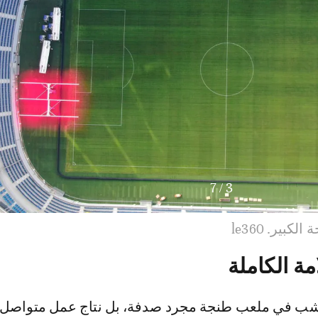
7
/
3
ير. le360
مة الكاملة
عشب في ملعب طنجة مجرد صدفة، بل نتاج عمل متواصل