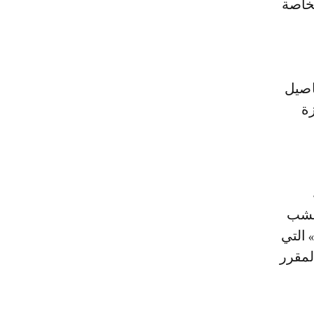
لخاصة
اصيل
ة
عشب
 التي
لمقرر