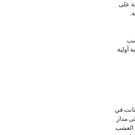
ة على
ة.
شب
 أولية
عانت في
لى مدار
ة العشب