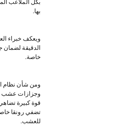
بكل الملاعب الم
بها.
ويعكف خبراء الع
الدقيقة لضمان ج
خاصة.
ومن شأن نظام الص
وجزازات عشب خا
قوة كبيرة تضاهي 
تضفي رونقا خاصا 
للعشب.