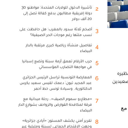
تأشيرة الدخول للولايات المتحدة: مواطنو 30
2
دولة إفريقية مطالبون بدفع كفالة تصل إلى
20 ألف دولار
أضخم ثلاثة سدود بالمغرب: هل حافظت على
3
نسب ملئها رغم موجات الحر الصيفية؟
تفاصيل منشأة رياضية كبرى مرتقبة بالدار
4
البيضاء
حرب الأرقام تعمق أزمة سبتة وتضع إسبانيا
5
في مواجهة التضارب المؤسساتي
ظيره
المعارضة التونسية تراسل الرئيس الجزائري
6
ى الصعيدين
عبد المجيد تبون: دعمك لقيس سعيد يكرس
الدكتاتورية.. وسيادة تونس خط أحمر
«مطارِدو سموم الصيف».. رحلة ميدانية مع
7
فرقة لمكافحة القوارض والزواحف بشوارع الدار
البيضاء
تقرير أمني يكشف المستور: «أيادي جزائرية»
8
وجهت الاقتحام الجماعي لسبتة ومليلية عبر