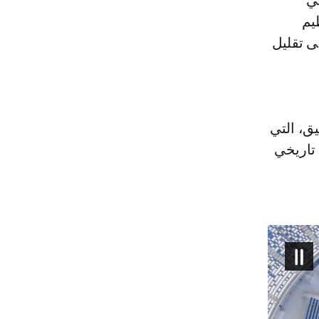
في
يم
ى تقليل
ق، التي
 تاريخي