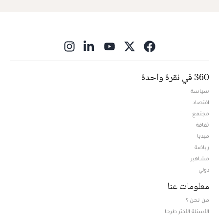
ns in new window
360 في نقرة واحدة
سياسة
اقتصاد
مجتمع
ثقافة
ميديا
Opens in new window
رياضة
مشاهير
دولي
معلومات عنا
من نحن ؟
الأسئلة الأكثر طرحا