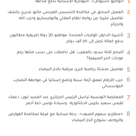
1
«نوكليو ناسيونال».. النيونازية الإسبانية تخلع قناعها
2
العميل السابق في مكافحة التجسس الفرنسي ماثيو غديري يكشف
تفاصيل مثيرة عن روابط نظام الملالي والبوليساريو وحزب الله
والجزائر
3
تأشيرة الدخول للولايات المتحدة: مواطنو 30 دولة إفريقية مطالبون
بدفع كفالة تصل إلى 20 ألف دولار
4
أضخم ثلاثة سدود بالمغرب: هل حافظت على نسب ملئها رغم
موجات الحر الصيفية؟
5
تفاصيل منشأة رياضية كبرى مرتقبة بالدار البيضاء
6
حرب الأرقام تعمق أزمة سبتة وتضع إسبانيا في مواجهة التضارب
المؤسساتي
7
المعارضة التونسية تراسل الرئيس الجزائري عبد المجيد تبون: دعمك
لقيس سعيد يكرس الدكتاتورية.. وسيادة تونس خط أحمر
8
«مطارِدو سموم الصيف».. رحلة ميدانية مع فرقة لمكافحة القوارض
والزواحف بشوارع الدار البيضاء