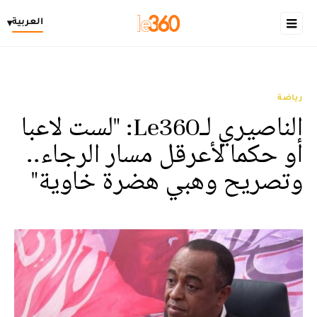
العربية
▾
رياضة
الناصيري لـLe360: "لست لاعبا
أو حكما لأعرقل مسار الرجاء..
وتصريح وهبي هضرة خاوية"