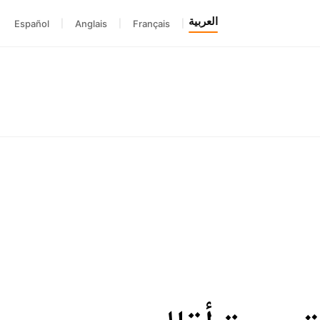
العربية
Español
|
Anglais
|
Français
|