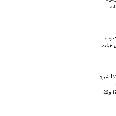
قه
جنوب
ل هبات
 الشرقي، وكذا شرق
الأطلس، وداخل منطقة سوس، والشياظمة، وواد ملوية، وستكون ما بين 17 و22