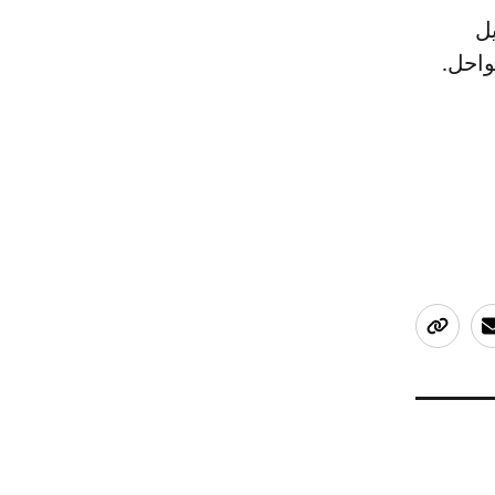
يل
واحل.