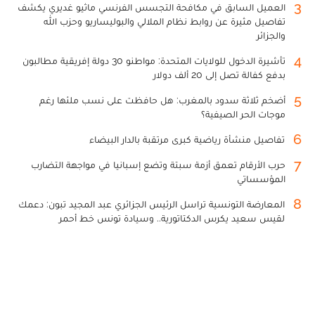
3
العميل السابق في مكافحة التجسس الفرنسي ماثيو غديري يكشف
تفاصيل مثيرة عن روابط نظام الملالي والبوليساريو وحزب الله
والجزائر
4
تأشيرة الدخول للولايات المتحدة: مواطنو 30 دولة إفريقية مطالبون
بدفع كفالة تصل إلى 20 ألف دولار
5
أضخم ثلاثة سدود بالمغرب: هل حافظت على نسب ملئها رغم
موجات الحر الصيفية؟
6
تفاصيل منشأة رياضية كبرى مرتقبة بالدار البيضاء
7
حرب الأرقام تعمق أزمة سبتة وتضع إسبانيا في مواجهة التضارب
المؤسساتي
8
المعارضة التونسية تراسل الرئيس الجزائري عبد المجيد تبون: دعمك
لقيس سعيد يكرس الدكتاتورية.. وسيادة تونس خط أحمر