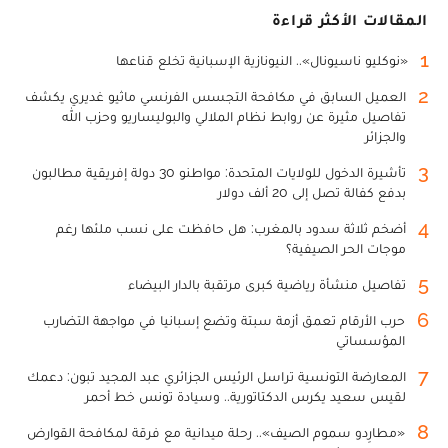
المقالات الأكثر قراءة
1
«نوكليو ناسيونال».. النيونازية الإسبانية تخلع قناعها
2
العميل السابق في مكافحة التجسس الفرنسي ماثيو غديري يكشف
تفاصيل مثيرة عن روابط نظام الملالي والبوليساريو وحزب الله
والجزائر
3
تأشيرة الدخول للولايات المتحدة: مواطنو 30 دولة إفريقية مطالبون
بدفع كفالة تصل إلى 20 ألف دولار
4
أضخم ثلاثة سدود بالمغرب: هل حافظت على نسب ملئها رغم
موجات الحر الصيفية؟
5
تفاصيل منشأة رياضية كبرى مرتقبة بالدار البيضاء
6
حرب الأرقام تعمق أزمة سبتة وتضع إسبانيا في مواجهة التضارب
المؤسساتي
7
المعارضة التونسية تراسل الرئيس الجزائري عبد المجيد تبون: دعمك
لقيس سعيد يكرس الدكتاتورية.. وسيادة تونس خط أحمر
8
«مطارِدو سموم الصيف».. رحلة ميدانية مع فرقة لمكافحة القوارض