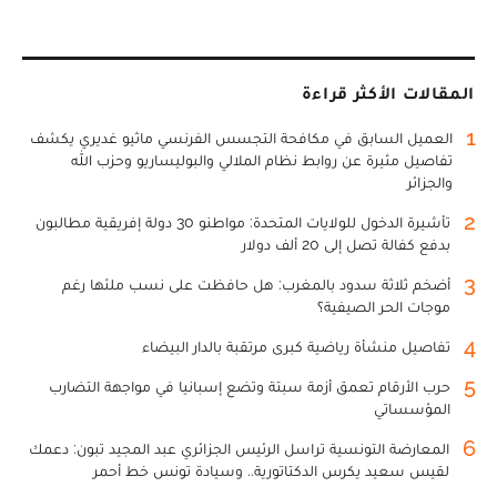
المقالات الأكثر قراءة
1
العميل السابق في مكافحة التجسس الفرنسي ماثيو غديري يكشف
تفاصيل مثيرة عن روابط نظام الملالي والبوليساريو وحزب الله
والجزائر
2
تأشيرة الدخول للولايات المتحدة: مواطنو 30 دولة إفريقية مطالبون
بدفع كفالة تصل إلى 20 ألف دولار
3
أضخم ثلاثة سدود بالمغرب: هل حافظت على نسب ملئها رغم
موجات الحر الصيفية؟
4
تفاصيل منشأة رياضية كبرى مرتقبة بالدار البيضاء
5
حرب الأرقام تعمق أزمة سبتة وتضع إسبانيا في مواجهة التضارب
المؤسساتي
6
المعارضة التونسية تراسل الرئيس الجزائري عبد المجيد تبون: دعمك
لقيس سعيد يكرس الدكتاتورية.. وسيادة تونس خط أحمر