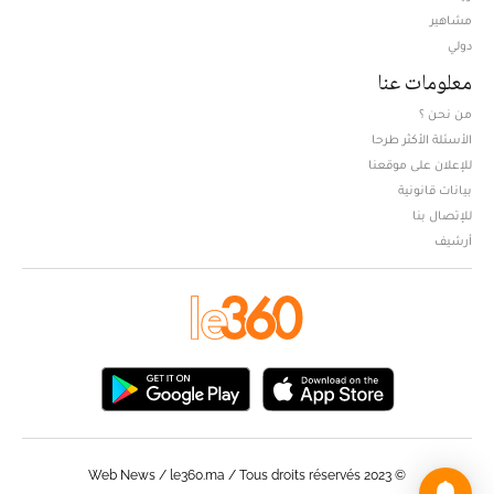
مشاهير
دولي
معلومات عنا
من نحن ؟
الأسئلة الأكثر طرحا
للإعلان على موقعنا
بيانات قانونية
للإتصال بنا
أرشيف
© Web News / le360.ma / Tous droits réservés 2023