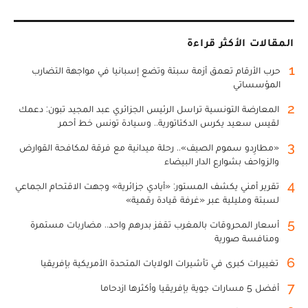
المقالات الأكثر قراءة
1
حرب الأرقام تعمق أزمة سبتة وتضع إسبانيا في مواجهة التضارب
المؤسساتي
2
المعارضة التونسية تراسل الرئيس الجزائري عبد المجيد تبون: دعمك
لقيس سعيد يكرس الدكتاتورية.. وسيادة تونس خط أحمر
3
«مطارِدو سموم الصيف».. رحلة ميدانية مع فرقة لمكافحة القوارض
والزواحف بشوارع الدار البيضاء
4
تقرير أمني يكشف المستور: «أيادي جزائرية» وجهت الاقتحام الجماعي
لسبتة ومليلية عبر «غرفة قيادة رقمية»
5
أسعار المحروقات بالمغرب تقفز بدرهم واحد.. مضاربات مستمرة
ومنافسة صورية
6
تغييرات كبرى في تأشيرات الولايات المتحدة الأمريكية بإفريقيا
7
أفضل 5 مسارات جوية بإفريقيا وأكثرها ازدحاما