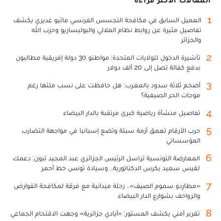
1
العميل السابق في مكافحة التجسس الفرنسي ماثيو غديري يكشف
تفاصيل مثيرة عن روابط نظام الملالي والبوليساريو وحزب الله
والجزائر
2
تأشيرة الدخول للولايات المتحدة: مواطنو 30 دولة إفريقية مطالبون
بدفع كفالة تصل إلى 20 ألف دولار
3
أضخم ثلاثة سدود بالمغرب: هل حافظت على نسب ملئها رغم
موجات الحر الصيفية؟
4
تفاصيل منشأة رياضية كبرى مرتقبة بالدار البيضاء
5
حرب الأرقام تعمق أزمة سبتة وتضع إسبانيا في مواجهة التضارب
المؤسساتي
6
المعارضة التونسية تراسل الرئيس الجزائري عبد المجيد تبون: دعمك
لقيس سعيد يكرس الدكتاتورية.. وسيادة تونس خط أحمر
7
«مطارِدو سموم الصيف».. رحلة ميدانية مع فرقة لمكافحة القوارض
والزواحف بشوارع الدار البيضاء
8
تقرير أمني يكشف المستور: «أيادي جزائرية» وجهت الاقتحام الجماعي