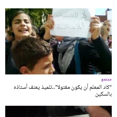
مجتمع
“كاد المعلم أن يكون مقتولا”..تلميذ يعنف أستاذه
بالسكين