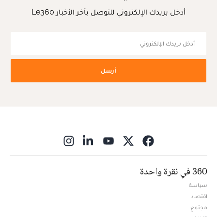
أدخل بريدك الإلكتروني للتوصل بآخر الأخبار Le360
أرسل
ns in new window
360 في نقرة واحدة
سياسة
اقتصاد
مجتمع