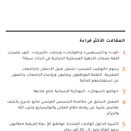
المقالات الأكثر قراءة
1
«أوت» و«أغسطس» و«الولايات» ونداءات «الحريك».. كيف فضحت
اللغة بصمات الأجهزة العسكرية الجزائرية في أحداث سبتة؟
2
رسوم «التوقيت الميسر» تشعل فتيل الاحتقان بالجامعات
المغربية.. الطلبة الموظفون يرفضون ورؤساء الجامعات يدافعون
عن استقلاليتهم المالية
3
«نوكليو ناسيونال».. النيونازية الإسبانية تخلع قناعها
4
العميل السابق في مكافحة التجسس الفرنسي ماثيو غديري يكشف
تفاصيل مثيرة عن روابط نظام الملالي والبوليساريو وحزب الله
والجزائر
5
تأشيرة الدخول للولايات المتحدة: مواطنو 30 دولة إفريقية مطالبون
بدفع كفالة تصل إلى 20 ألف دولار