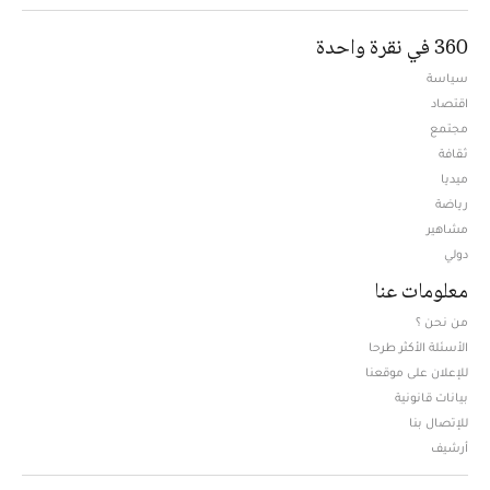
360 في نقرة واحدة
سياسة
اقتصاد
مجتمع
ثقافة
ميديا
Opens in new window
رياضة
مشاهير
دولي
معلومات عنا
من نحن ؟
الأسئلة الأكثر طرحا
للإعلان على موقعنا
بيانات قانونية
للإتصال بنا
أرشيف