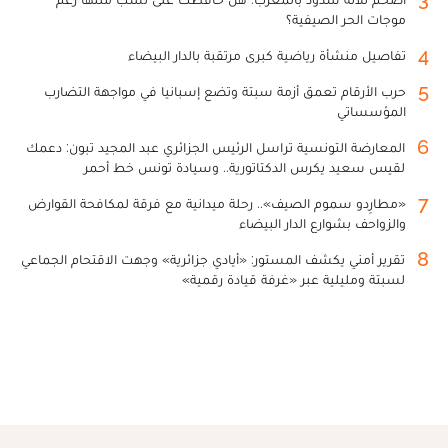
موجات الحر الصيفية؟
4
تفاصيل منشأة رياضية كبرى مرتقبة بالدار البيضاء
5
حرب الأرقام تعمق أزمة سبتة وتضع إسبانيا في مواجهة التضارب
المؤسساتي
6
المعارضة التونسية تراسل الرئيس الجزائري عبد المجيد تبون: دعمك
لقيس سعيد يكرس الدكتاتورية.. وسيادة تونس خط أحمر
7
«مطارِدو سموم الصيف».. رحلة ميدانية مع فرقة لمكافحة القوارض
والزواحف بشوارع الدار البيضاء
8
تقرير أمني يكشف المستور: «أيادي جزائرية» وجهت الاقتحام الجماعي
لسبتة ومليلية عبر «غرفة قيادة رقمية»