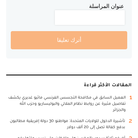
عنوان المراسلة
أترك تعليقا
المقالات الأكثر قراءة
1
العميل السابق في مكافحة التجسس الفرنسي ماثيو غديري يكشف
تفاصيل مثيرة عن روابط نظام الملالي والبوليساريو وحزب الله
والجزائر
2
تأشيرة الدخول للولايات المتحدة: مواطنو 30 دولة إفريقية مطالبون
بدفع كفالة تصل إلى 20 ألف دولار
3
أضخم ثلاثة سدود بالمغرب: هل حافظت على نسب ملئها رغم