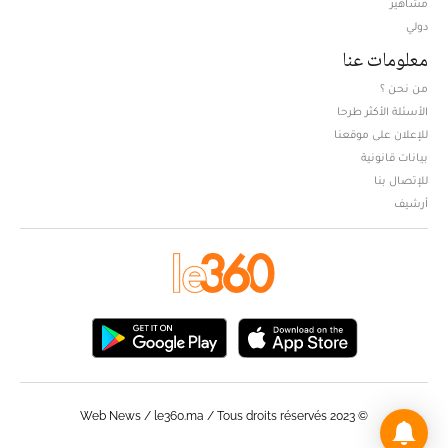
مشاهير
دولي
معلومات عنا
من نحن ؟
الأسئلة الأكثر طرحا
للإعلان على موقعنا
بيانات قانونية
للإتصال بنا
أرشيف
© Web News / le360.ma / Tous droits réservés 2023