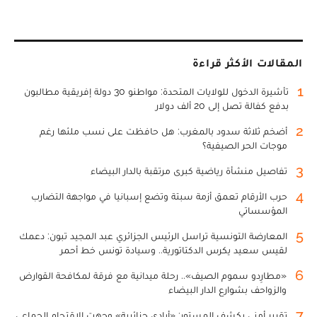
المقالات الأكثر قراءة
1
تأشيرة الدخول للولايات المتحدة: مواطنو 30 دولة إفريقية مطالبون
بدفع كفالة تصل إلى 20 ألف دولار
2
أضخم ثلاثة سدود بالمغرب: هل حافظت على نسب ملئها رغم
موجات الحر الصيفية؟
3
تفاصيل منشأة رياضية كبرى مرتقبة بالدار البيضاء
4
حرب الأرقام تعمق أزمة سبتة وتضع إسبانيا في مواجهة التضارب
المؤسساتي
5
المعارضة التونسية تراسل الرئيس الجزائري عبد المجيد تبون: دعمك
لقيس سعيد يكرس الدكتاتورية.. وسيادة تونس خط أحمر
6
«مطارِدو سموم الصيف».. رحلة ميدانية مع فرقة لمكافحة القوارض
والزواحف بشوارع الدار البيضاء
7
تقرير أمني يكشف المستور: «أيادي جزائرية» وجهت الاقتحام الجماعي