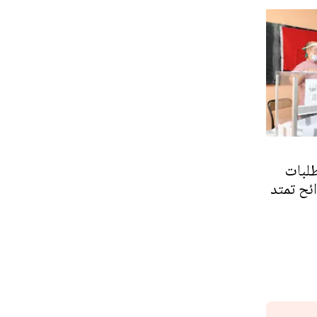
طلبات
ئح تمتد