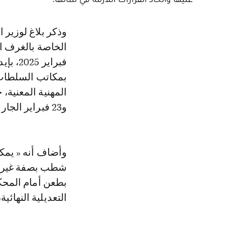
وذكر بلاغ لوزير الداخلية حول « سير عملية المراجعة السنوية للوائح الانتخابية
فبراير
بمكاتب السلطات ال
و23 فبراير الجاري ».
وأضاف أنه « يمك
شطب بصفة غير قانو
بطعن أمام المحك
التعديلية النهائية، أي ما بين 15 