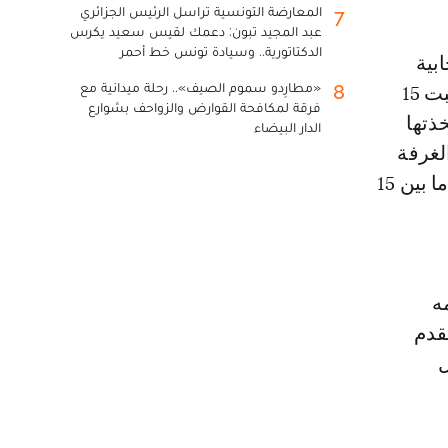
المعارضة التونسية تراسل الرئيس الجزائري
7
عبد المجيد تبون: دعمك لقيس سعيد يكرس
الدكتاتورية.. وسيادة تونس خط أحمر
«مطارِدو سموم الصيف».. رحلة ميدانية مع
8
الخاصة بالغرف المهنية »، أن اللجان المذكورة، قامت، « صبيحة يومه السبت 15
فرقة لمكافحة القوارض والزواحف بشوارع
تخذتها
الدار البيضاء
الغرفة
المهنية المعنية، حيث يمكن للمهنيات والمهنيين الاطلاع عليها طيلة الفترة ما بين 15
ه
تقدم
ل