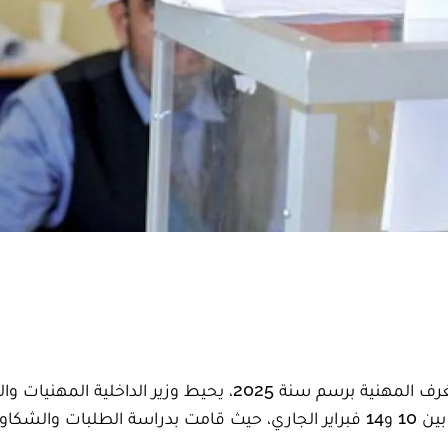
في إطار المراجعة السنوية للوائح الانتخابية الخاصة بالغرف المهنية برسم سنة 2025، يحيط وزير الداخ
علما أن لجان الفصل عقدت اجتماعاتها خلال الفترة ما بين 10 و14 فبراير الجاري، حيث قامت بدراسة الطلبات