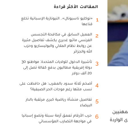
المقالات الأكثر قراءة
«نوكليو ناسيونال».. النيونازية الإسبانية تخلع
1
قناعها
العميل السابق في مكافحة التجسس
2
الفرنسي ماثيو غديري يكشف تفاصيل مثيرة
عن روابط نظام الملالي والبوليساريو وحزب
الله والجزائر
تأشيرة الدخول للولايات المتحدة: مواطنو 30
3
دولة إفريقية مطالبون بدفع كفالة تصل إلى
20 ألف دولار
أضخم ثلاثة سدود بالمغرب: هل حافظت على
4
نسب ملئها رغم موجات الحر الصيفية؟
تفاصيل منشأة رياضية كبرى مرتقبة بالدار
5
البيضاء
لية المهنيات والمهنيين
حرب الأرقام تعمق أزمة سبتة وتضع إسبانيا
6
 والشكاوى الواردة
في مواجهة التضارب المؤسساتي