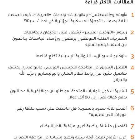
المقالات الأكثر قراءة
1
«أوت» و«أغسطس» و«الولايات» ونداءات «الحريك».. كيف فضحت
اللغة بصمات الأجهزة العسكرية الجزائرية في أحداث سبتة؟
2
رسوم «التوقيت الميسر» تشعل فتيل الاحتقان بالجامعات
المغربية.. الطلبة الموظفون يرفضون ورؤساء الجامعات يدافعون
عن استقلاليتهم المالية
3
«نوكليو ناسيونال».. النيونازية الإسبانية تخلع قناعها
4
العميل السابق في مكافحة التجسس الفرنسي ماثيو غديري يكشف
تفاصيل مثيرة عن روابط نظام الملالي والبوليساريو وحزب الله
والجزائر
5
تأشيرة الدخول للولايات المتحدة: مواطنو 30 دولة إفريقية مطالبون
بدفع كفالة تصل إلى 20 ألف دولار
6
أضخم ثلاثة سدود بالمغرب: هل حافظت على نسب ملئها رغم
موجات الحر الصيفية؟
7
تفاصيل منشأة رياضية كبرى مرتقبة بالدار البيضاء
8
حرب الأرقام تعمق أزمة سبتة وتضع إسبانيا في مواجهة التضارب