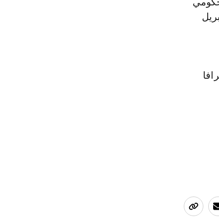
لحكومي
بريل
افا