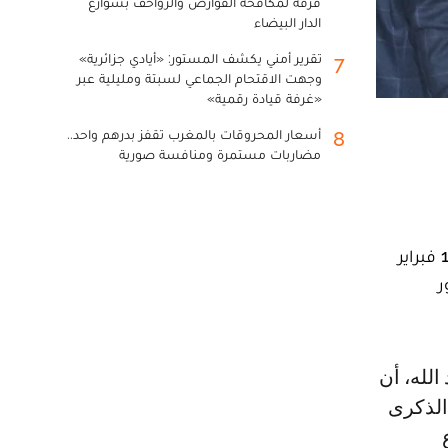
فرقة لمكافحة القوارض والزواحف بشوارع
الدار البيضاء
تقرير أمني يكشف المستور: «أيادي جزائرية»
7
وجهت الاقتحام الجماعي لسبتة ومليلية عبر
«غرفة قيادة رقمية»
أسعار المحروقات بالمغرب تقفز بدرهم واحد..
8
مضاربات مستمرة ومنافسة صورية
شكل موضوع « الحماية الاجتماعية.. رهان مجتمعي » محور ندوة نظمها حزب التقدم والاشتراكية، السبت 10 فبراير
ر
الذكرى