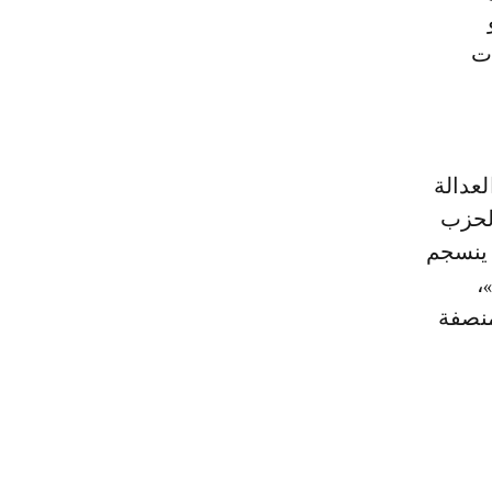
ات
لعدالة
الحزب
 ينسجم
،
منصفة