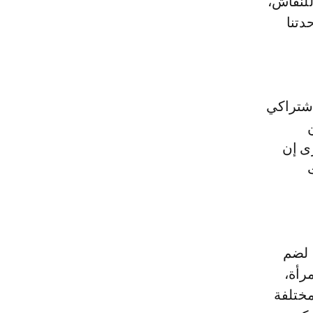
للنقاش،
دتنا
اشتراكي
ى إن
 لضم
رأة،
مختلفة