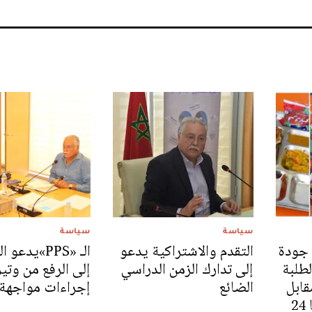
سياسة
سياسة
 جودة
التقدم والاشتراكية يدعو
الـ «PPS»يدع
لطلبة
إلى تدارك الزمن الدراسي
إلى الرفع من وتير
هم مقابل
الضائع
إجراءات مواجهة
وجبات تفوق كلفتها 24