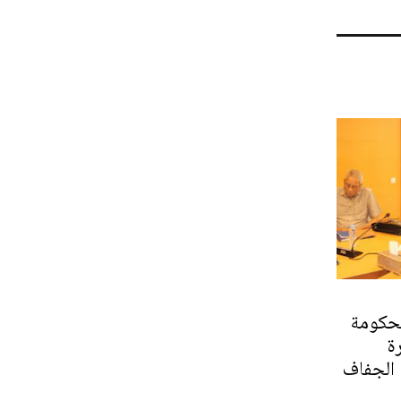
و الحكومة
ة
 الجفاف