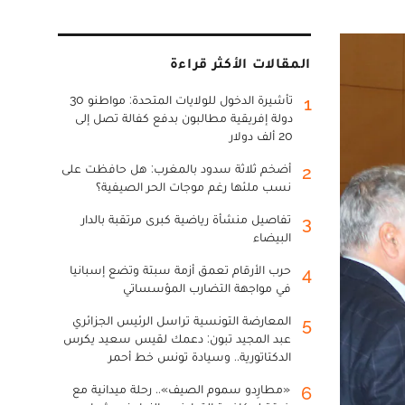
المقالات الأكثر قراءة
تأشيرة الدخول للولايات المتحدة: مواطنو 30
1
دولة إفريقية مطالبون بدفع كفالة تصل إلى
20 ألف دولار
أضخم ثلاثة سدود بالمغرب: هل حافظت على
2
نسب ملئها رغم موجات الحر الصيفية؟
تفاصيل منشأة رياضية كبرى مرتقبة بالدار
3
البيضاء
حرب الأرقام تعمق أزمة سبتة وتضع إسبانيا
4
في مواجهة التضارب المؤسساتي
المعارضة التونسية تراسل الرئيس الجزائري
5
عبد المجيد تبون: دعمك لقيس سعيد يكرس
الدكتاتورية.. وسيادة تونس خط أحمر
«مطارِدو سموم الصيف».. رحلة ميدانية مع
6