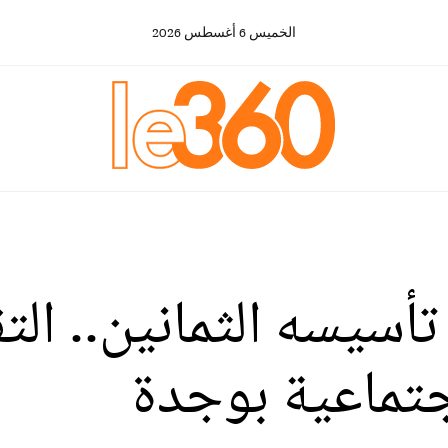
الخميس
6
أغسطس
2026
أسيسه الثمانين.. الت
جتماعية بوجدة