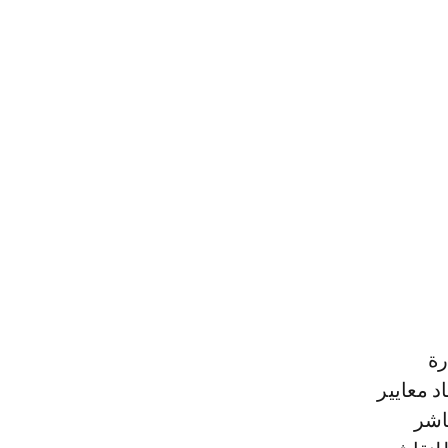
رة
د معايير
باشر