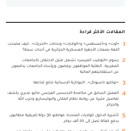
المقالات الأكثر قراءة
1
«أوت» و«أغسطس» و«الولايات» ونداءات «الحريك».. كيف فضحت
اللغة بصمات الأجهزة العسكرية الجزائرية في أحداث سبتة؟
2
رسوم «التوقيت الميسر» تشعل فتيل الاحتقان بالجامعات
المغربية.. الطلبة الموظفون يرفضون ورؤساء الجامعات يدافعون
عن استقلاليتهم المالية
3
«نوكليو ناسيونال».. النيونازية الإسبانية تخلع قناعها
4
العميل السابق في مكافحة التجسس الفرنسي ماثيو غديري يكشف
تفاصيل مثيرة عن روابط نظام الملالي والبوليساريو وحزب الله
والجزائر
5
تأشيرة الدخول للولايات المتحدة: مواطنو 30 دولة إفريقية مطالبون
بدفع كفالة تصل إلى 20 ألف دولار
6
أضخم ثلاثة سدود بالمغرب: هل حافظت على نسب ملئها رغم