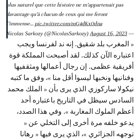
plus naturel que cette histoire ne m’appartenait pas
davantage qu’à chacun de ceux qui me feront
l’immense…
pic.twitter.com/mG4dKx0dna
August 16, 2023
— Nicolas Sarkozy (@NicolasSarkozy)
« المغرب بلد شقيق. إنه ند لفرنسا ويجب
اعتباره الآن كذلك. لقد أصبحت المملكة قوة
أفريقية عظمى. إن رجال أعمالها ومثقفيها
وفنانيها ونخبها ليسوا أقل منا »، وفق ما كتبه
نيكولا ساركوزي الذي يرى بأن « الملك محمد
السادس سيظل في التاريخ باعتباره أحد
أعظم الملوك المغاربة ». وفي هذا الصدد،
يدعو خلفه مرة أخرى إلى التخلي عن «
توجهه الجزائري »، الذي يرى فيها « رهانا