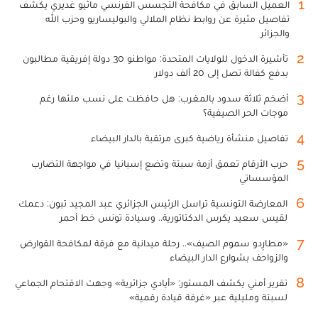
1
العميل السابق في مكافحة التجسس الفرنسي ماثيو غديري يكشف
تفاصيل مثيرة عن روابط نظام الملالي والبوليساريو وحزب الله
والجزائر
2
تأشيرة الدخول للولايات المتحدة: مواطنو 30 دولة إفريقية مطالبون
بدفع كفالة تصل إلى 20 ألف دولار
3
أضخم ثلاثة سدود بالمغرب: هل حافظت على نسب ملئها رغم
موجات الحر الصيفية؟
4
تفاصيل منشأة رياضية كبرى مرتقبة بالدار البيضاء
5
حرب الأرقام تعمق أزمة سبتة وتضع إسبانيا في مواجهة التضارب
المؤسساتي
6
المعارضة التونسية تراسل الرئيس الجزائري عبد المجيد تبون: دعمك
لقيس سعيد يكرس الدكتاتورية.. وسيادة تونس خط أحمر
7
«مطارِدو سموم الصيف».. رحلة ميدانية مع فرقة لمكافحة القوارض
والزواحف بشوارع الدار البيضاء
8
تقرير أمني يكشف المستور: «أيادي جزائرية» وجهت الاقتحام الجماعي
لسبتة ومليلية عبر «غرفة قيادة رقمية»