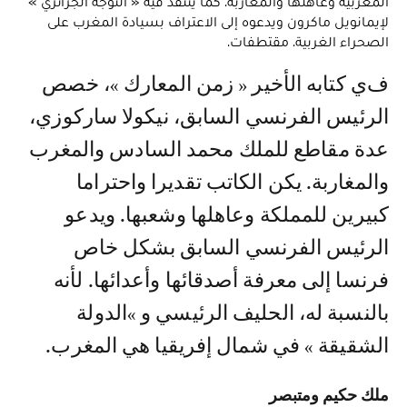
المغربية وعاهلها والمغاربة. كما ينتقد فيه « التوجه الجزائري »
لإيمانويل ماكرون ويدعوه إلى الاعتراف بسيادة المغرب على
الصحراء الغربية. مقتطفات.
في كتابه الأخير « زمن المعارك »، خصص
الرئيس الفرنسي السابق، نيكولا ساركوزي،
عدة مقاطع للملك محمد السادس والمغرب
والمغاربة. يكن الكاتب تقديرا واحتراما
كبيرين للمملكة وعاهلها وشعبها. ويدعو
الرئيس الفرنسي السابق بشكل خاص
فرنسا إلى معرفة أصدقائها وأعدائها. لأنه
بالنسبة له، الحليف الرئيسي و »الدولة
الشقيقة » في شمال إفريقيا هي المغرب.
ملك حكيم ومتبصر