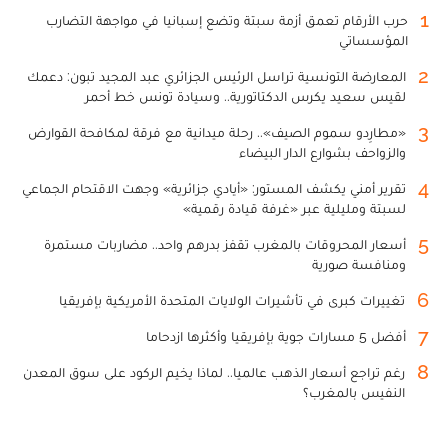
1
حرب الأرقام تعمق أزمة سبتة وتضع إسبانيا في مواجهة التضارب
المؤسساتي
2
المعارضة التونسية تراسل الرئيس الجزائري عبد المجيد تبون: دعمك
لقيس سعيد يكرس الدكتاتورية.. وسيادة تونس خط أحمر
3
«مطارِدو سموم الصيف».. رحلة ميدانية مع فرقة لمكافحة القوارض
والزواحف بشوارع الدار البيضاء
4
تقرير أمني يكشف المستور: «أيادي جزائرية» وجهت الاقتحام الجماعي
لسبتة ومليلية عبر «غرفة قيادة رقمية»
5
أسعار المحروقات بالمغرب تقفز بدرهم واحد.. مضاربات مستمرة
ومنافسة صورية
6
تغييرات كبرى في تأشيرات الولايات المتحدة الأمريكية بإفريقيا
7
أفضل 5 مسارات جوية بإفريقيا وأكثرها ازدحاما
8
رغم تراجع أسعار الذهب عالميا.. لماذا يخيم الركود على سوق المعدن
النفيس بالمغرب؟