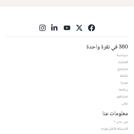
ns in new window
360 في نقرة واحدة
سياسة
اقتصاد
مجتمع
ثقافة
ميديا
Opens in new window
رياضة
مشاهير
دولي
معلومات عنا
من نحن ؟
الأسئلة الأكثر طرحا