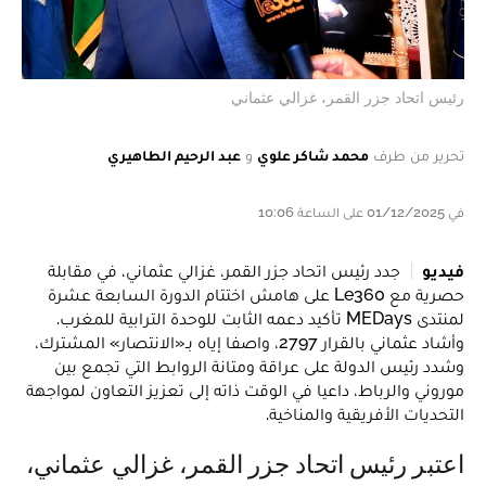
رئيس اتحاد جزر القمر، غزالي عثماني
تحرير من طرف
محمد شاكر علوي
و
عبد الرحيم الطاهيري
في 01/12/2025 على الساعة 10:06
فيديو
جدد رئيس اتحاد جزر القمر، غزالي عثماني، في مقابلة
حصرية مع Le360 على هامش اختتام الدورة السابعة عشرة
لمنتدى MEDays تأكيد دعمه الثابت للوحدة الترابية للمغرب.
وأشاد عثماني بالقرار 2797، واصفا إياه بـ«الانتصار» المشترك،
وشدد رئيس الدولة على عراقة ومتانة الروابط التي تجمع بين
موروني والرباط، داعيا في الوقت ذاته إلى تعزيز التعاون لمواجهة
التحديات الأفريقية والمناخية.
اعتبر رئيس اتحاد جزر القمر، غزالي عثماني،