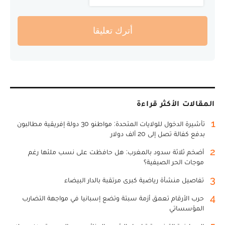
أترك تعليقا
المقالات الأكثر قراءة
1
تأشيرة الدخول للولايات المتحدة: مواطنو 30 دولة إفريقية مطالبون
بدفع كفالة تصل إلى 20 ألف دولار
2
أضخم ثلاثة سدود بالمغرب: هل حافظت على نسب ملئها رغم
موجات الحر الصيفية؟
3
تفاصيل منشأة رياضية كبرى مرتقبة بالدار البيضاء
4
حرب الأرقام تعمق أزمة سبتة وتضع إسبانيا في مواجهة التضارب
المؤسساتي