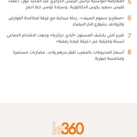
5
المعارضة التونسية تراسل الرئيس الجزائري عبد المجيد تبون: دعمك
لقيس سعيد يكرس الدكتاتورية.. وسيادة تونس خط أحمر
6
«مطارِدو سموم الصيف».. رحلة ميدانية مع فرقة لمكافحة القوارض
والزواحف بشوارع الدار البيضاء
7
تقرير أمني يكشف المستور: «أيادي جزائرية» وجهت الاقتحام الجماعي
لسبتة ومليلية عبر «غرفة قيادة رقمية»
8
أسعار المحروقات بالمغرب تقفز بدرهم واحد.. مضاربات مستمرة
ومنافسة صورية