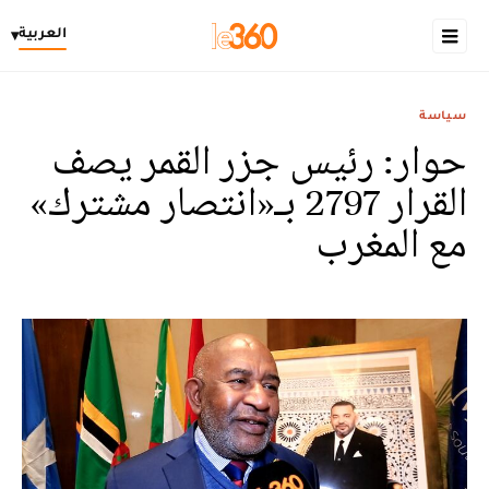
العربية
▾
سياسة
حوار: رئيس جزر القمر يصف
القرار 2797 بـ«انتصار مشترك»
مع المغرب