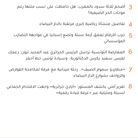
3
أضخم ثلاثة سدود بالمغرب: هل حافظت على نسب ملئها رغم
موجات الحر الصيفية؟
4
تفاصيل منشأة رياضية كبرى مرتقبة بالدار البيضاء
5
حرب الأرقام تعمق أزمة سبتة وتضع إسبانيا في مواجهة التضارب
المؤسساتي
6
المعارضة التونسية تراسل الرئيس الجزائري عبد المجيد تبون: دعمك
لقيس سعيد يكرس الدكتاتورية.. وسيادة تونس خط أحمر
7
«مطارِدو سموم الصيف».. رحلة ميدانية مع فرقة لمكافحة القوارض
والزواحف بشوارع الدار البيضاء
8
تقرير أمني يكشف المستور: «أيادي جزائرية» وجهت الاقتحام الجماعي
لسبتة ومليلية عبر «غرفة قيادة رقمية»