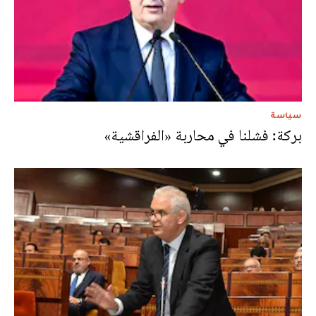
سياسة
بركة: فشلنا في محاربة «الفراقشية»