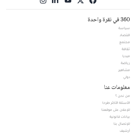
360 في نقرة واحدة
سياسة
اقتصاد
مجتمع
ثقافة
ميديا
Opens in new window
رياضة
مشاهير
دولي
معلومات عنا
من نحن ؟
الأسئلة الأكثر طرحا
للإعلان على موقعنا
بيانات قانونية
للإتصال بنا
أرشيف