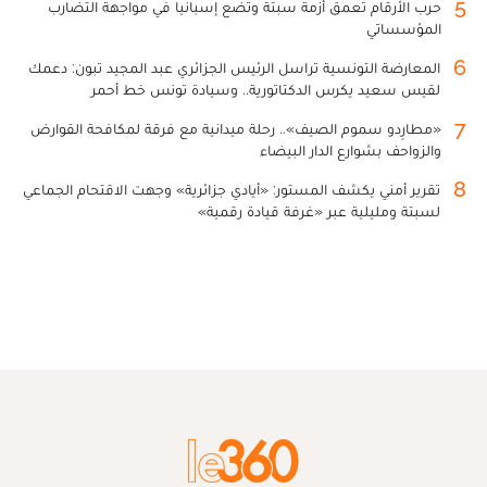
5
حرب الأرقام تعمق أزمة سبتة وتضع إسبانيا في مواجهة التضارب
المؤسساتي
6
المعارضة التونسية تراسل الرئيس الجزائري عبد المجيد تبون: دعمك
لقيس سعيد يكرس الدكتاتورية.. وسيادة تونس خط أحمر
7
«مطارِدو سموم الصيف».. رحلة ميدانية مع فرقة لمكافحة القوارض
والزواحف بشوارع الدار البيضاء
8
تقرير أمني يكشف المستور: «أيادي جزائرية» وجهت الاقتحام الجماعي
لسبتة ومليلية عبر «غرفة قيادة رقمية»