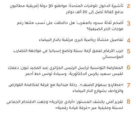
2
تأشيرة الدخول للولايات المتحدة: مواطنو 30 دولة إفريقية مطالبون
بدفع كفالة تصل إلى 20 ألف دولار
3
أضخم ثلاثة سدود بالمغرب: هل حافظت على نسب ملئها رغم
موجات الحر الصيفية؟
4
تفاصيل منشأة رياضية كبرى مرتقبة بالدار البيضاء
5
حرب الأرقام تعمق أزمة سبتة وتضع إسبانيا في مواجهة التضارب
المؤسساتي
6
المعارضة التونسية تراسل الرئيس الجزائري عبد المجيد تبون: دعمك
لقيس سعيد يكرس الدكتاتورية.. وسيادة تونس خط أحمر
7
«مطارِدو سموم الصيف».. رحلة ميدانية مع فرقة لمكافحة القوارض
والزواحف بشوارع الدار البيضاء
8
تقرير أمني يكشف المستور: «أيادي جزائرية» وجهت الاقتحام الجماعي
لسبتة ومليلية عبر «غرفة قيادة رقمية»