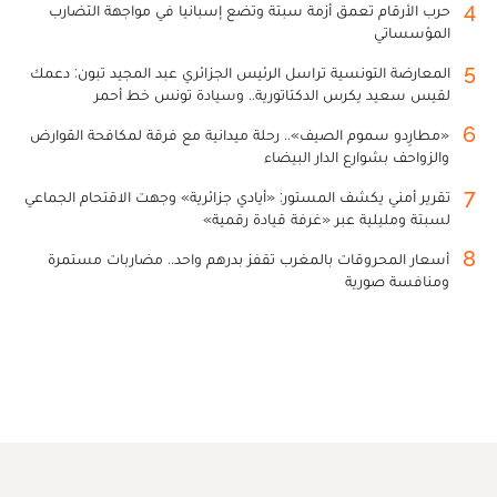
4
حرب الأرقام تعمق أزمة سبتة وتضع إسبانيا في مواجهة التضارب
المؤسساتي
5
المعارضة التونسية تراسل الرئيس الجزائري عبد المجيد تبون: دعمك
لقيس سعيد يكرس الدكتاتورية.. وسيادة تونس خط أحمر
6
«مطارِدو سموم الصيف».. رحلة ميدانية مع فرقة لمكافحة القوارض
والزواحف بشوارع الدار البيضاء
7
تقرير أمني يكشف المستور: «أيادي جزائرية» وجهت الاقتحام الجماعي
لسبتة ومليلية عبر «غرفة قيادة رقمية»
8
أسعار المحروقات بالمغرب تقفز بدرهم واحد.. مضاربات مستمرة
ومنافسة صورية