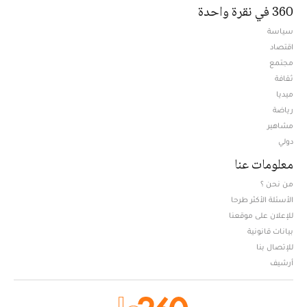
360 في نقرة واحدة
سياسة
اقتصاد
مجتمع
ثقافة
ميديا
Opens in new window
رياضة
مشاهير
دولي
معلومات عنا
من نحن ؟
الأسئلة الأكثر طرحا
للإعلان على موقعنا
بيانات قانونية
للإتصال بنا
أرشيف