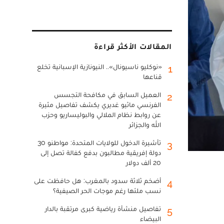
المقالات الأكثر قراءة
«نوكليو ناسيونال».. النيونازية الإسبانية تخلع
1
قناعها
العميل السابق في مكافحة التجسس
2
الفرنسي ماثيو غديري يكشف تفاصيل مثيرة
عن روابط نظام الملالي والبوليساريو وحزب
الله والجزائر
تأشيرة الدخول للولايات المتحدة: مواطنو 30
3
دولة إفريقية مطالبون بدفع كفالة تصل إلى
20 ألف دولار
أضخم ثلاثة سدود بالمغرب: هل حافظت على
4
نسب ملئها رغم موجات الحر الصيفية؟
تفاصيل منشأة رياضية كبرى مرتقبة بالدار
5
البيضاء