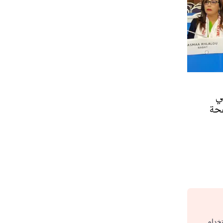
ي
حة
تخدام