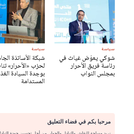
سياسة
سياسة
شوكي يعوّض غياث في
شبكة الأساتذة الجا
رئاسة فريق الأحرار
لحزب «الأحرار» تن
بمجلس النواب
بوجدة السيادة الغذا
المستدامة
مرحبا بكم في فضاء التعليق
نريد مساحة للنقاش والتبادل والحوار. من أجل تحسين جودة التباد