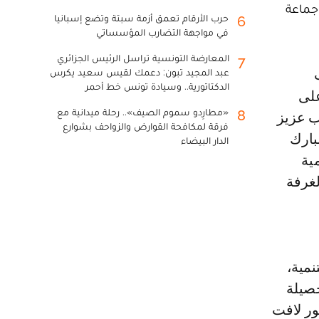
جماعة
حرب الأرقام تعمق أزمة سبتة وتضع إسبانيا
6
في مواجهة التضارب المؤسساتي
المعارضة التونسية تراسل الرئيس الجزائري
7
عبد المجيد تبون: دعمك لقيس سعيد يكرس
الدكتاتورية.. وسيادة تونس خط أحمر
على
«مطارِدو سموم الصيف».. رحلة ميدانية مع
8
ب عزيز
فرقة لمكافحة القوارض والزواحف بشوارع
بارك
الدار البيضاء
ية
لغرفة
نمية،
حصيلة
ور لافت