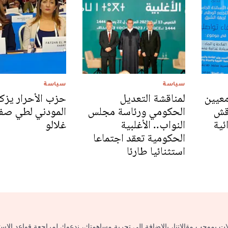
سياسة
سياسة
معيين
لمناقشة التعديل
حزب الأحرار يزك
اقش
الحكومي ورئاسة مجلس
المودني لطي صف
ئية
النواب.. الأغلبية
غلالو
الحكومية تعقد اجتماعا
استثنائيا طارئا
لات بموجب مقالاتنا، بالإضافة إلى تجربة مساهمتك، ندعوك لمراجعة قواعد الاس