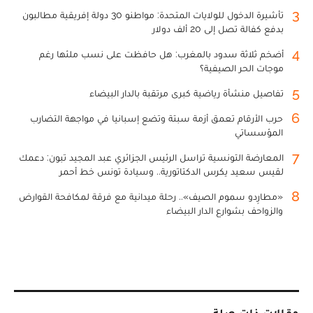
3
تأشيرة الدخول للولايات المتحدة: مواطنو 30 دولة إفريقية مطالبون
بدفع كفالة تصل إلى 20 ألف دولار
4
أضخم ثلاثة سدود بالمغرب: هل حافظت على نسب ملئها رغم
موجات الحر الصيفية؟
5
تفاصيل منشأة رياضية كبرى مرتقبة بالدار البيضاء
6
حرب الأرقام تعمق أزمة سبتة وتضع إسبانيا في مواجهة التضارب
المؤسساتي
7
المعارضة التونسية تراسل الرئيس الجزائري عبد المجيد تبون: دعمك
لقيس سعيد يكرس الدكتاتورية.. وسيادة تونس خط أحمر
8
«مطارِدو سموم الصيف».. رحلة ميدانية مع فرقة لمكافحة القوارض
والزواحف بشوارع الدار البيضاء
مقالات ذات صلة