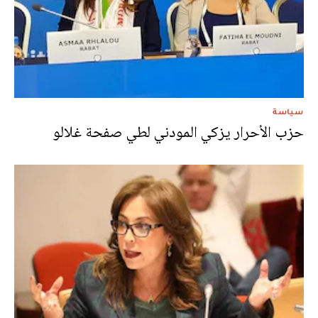
سياسة
حزب الأحرار يزكي المودني لطي صفحة غلالو