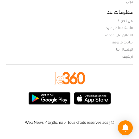
دولي
معلومات عنا
من نحن ؟
الأسئلة الأكثر طرحا
للإعلان على موقعنا
بيانات قانونية
للإتصال بنا
أرشيف
© Web News / le360.ma / Tous droits réservés 2023