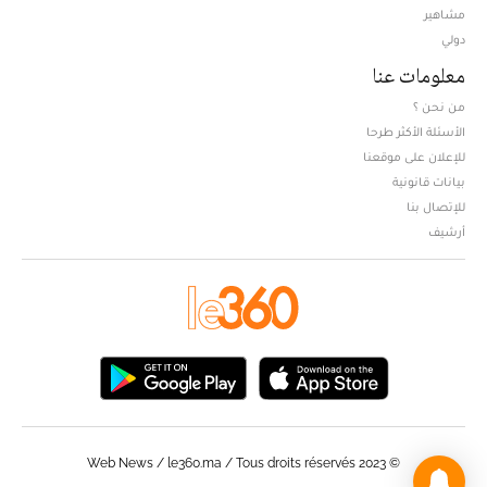
مشاهير
دولي
معلومات عنا
من نحن ؟
الأسئلة الأكثر طرحا
للإعلان على موقعنا
بيانات قانونية
للإتصال بنا
أرشيف
© Web News / le360.ma / Tous droits réservés 2023