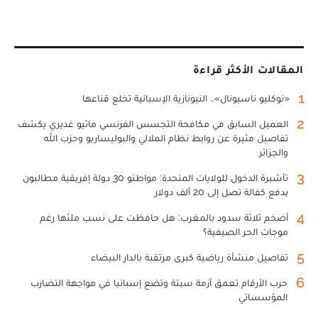
المقالات الأكثر قراءة
1
«نوكليو ناسيونال».. النيونازية الإسبانية تخلع قناعها
2
العميل السابق في مكافحة التجسس الفرنسي ماثيو غديري يكشف
تفاصيل مثيرة عن روابط نظام الملالي والبوليساريو وحزب الله
والجزائر
3
تأشيرة الدخول للولايات المتحدة: مواطنو 30 دولة إفريقية مطالبون
بدفع كفالة تصل إلى 20 ألف دولار
4
أضخم ثلاثة سدود بالمغرب: هل حافظت على نسب ملئها رغم
موجات الحر الصيفية؟
5
تفاصيل منشأة رياضية كبرى مرتقبة بالدار البيضاء
6
حرب الأرقام تعمق أزمة سبتة وتضع إسبانيا في مواجهة التضارب
المؤسساتي