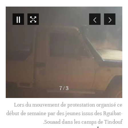
7
/
4
Lors du mouvement de protestation organisé ce
début de semaine par des jeunes issus des Rguibat-
Souaad dans les camps de Tindouf.