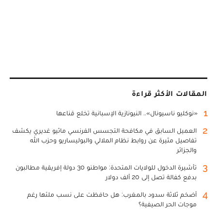
المقالات الأكثر قراءة
1
«نوكليو ناسيونال».. النيونازية الإسبانية تخلع قناعها
2
العميل السابق في مكافحة التجسس الفرنسي ماثيو غديري يكشف
تفاصيل مثيرة عن روابط نظام الملالي والبوليساريو وحزب الله
والجزائر
3
تأشيرة الدخول للولايات المتحدة: مواطنو 30 دولة إفريقية مطالبون
بدفع كفالة تصل إلى 20 ألف دولار
4
أضخم ثلاثة سدود بالمغرب: هل حافظت على نسب ملئها رغم
موجات الحر الصيفية؟