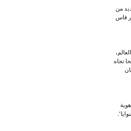
يد من
ار فاس
عالم،
حا تجاه
ان
هوية
ايا".