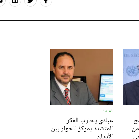
ثقافة
مح
عبادي يحارب الفكر
من
المتشدد بمركز للحوار بين
بي
الأديان