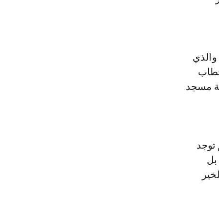
والذي
لخطاب
حة مسجد
 توجد
 بل
خير