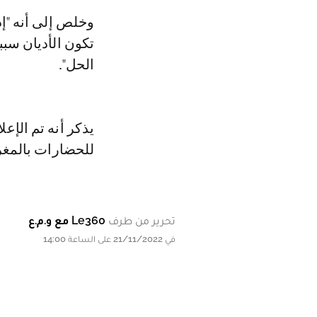
وخلص إلى أنه "إذ
تكون الأديان سب
الحل".
يذكر أنه تم الإعل
للحضارات بالمغرب، على هامش 
تحرير من طرف
Le360 مع و.م.ع
في 21/11/2022 على الساعة 14:00