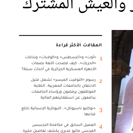
 والعيش المشترك
المقالات الأكثر قراءة
«أوت» و«أغسطس» و«الولايات» ونداءات
1
«الحريك».. كيف فضحت اللغة بصمات
الأجهزة العسكرية الجزائرية في أحداث سبتة؟
رسوم «التوقيت الميسر» تشعل فتيل
2
الاحتقان بالجامعات المغربية.. الطلبة
الموظفون يرفضون ورؤساء الجامعات
يدافعون عن استقلاليتهم المالية
«نوكليو ناسيونال».. النيونازية الإسبانية تخلع
3
قناعها
العميل السابق في مكافحة التجسس
4
الفرنسي ماثيو غديري يكشف تفاصيل مثيرة