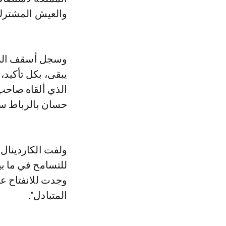
والعيش المشترك
وسجل أسقف الربا
يبقى، بكل تأكيد،
الذي ألقاه صاحب
حسان بالرباط سنة 19
ولفت الكاردينال 
للتسامح في ما بين
وجدت للانفتاح عل
المتبادل".