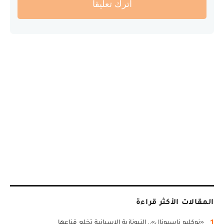
أترك تعليقا
المقالات الأكثر قراءة
1
«نوكليو ناسيونال».. النيونازية الإسبانية تخلع قناعها