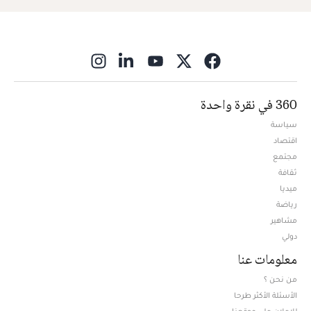
ns in new window
360 في نقرة واحدة
سياسة
اقتصاد
مجتمع
ثقافة
ميديا
Opens in new window
رياضة
مشاهير
دولي
معلومات عنا
من نحن ؟
الأسئلة الأكثر طرحا