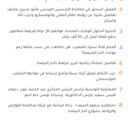
2
العميل السابق في مكافحة التجسس الفرنسي ماثيو غديري يكشف
تفاصيل مثيرة عن روابط نظام الملالي والبوليساريو وحزب الله
والجزائر
3
تأشيرة الدخول للولايات المتحدة: مواطنو 30 دولة إفريقية مطالبون
بدفع كفالة تصل إلى 20 ألف دولار
4
أضخم ثلاثة سدود بالمغرب: هل حافظت على نسب ملئها رغم
موجات الحر الصيفية؟
5
تفاصيل منشأة رياضية كبرى مرتقبة بالدار البيضاء
6
حرب الأرقام تعمق أزمة سبتة وتضع إسبانيا في مواجهة التضارب
المؤسساتي
7
المعارضة التونسية تراسل الرئيس الجزائري عبد المجيد تبون: دعمك
لقيس سعيد يكرس الدكتاتورية.. وسيادة تونس خط أحمر
8
«مطارِدو سموم الصيف».. رحلة ميدانية مع فرقة لمكافحة القوارض
والزواحف بشوارع الدار البيضاء