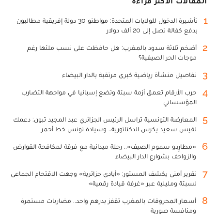
المقالات الأكثر قراءة
1
تأشيرة الدخول للولايات المتحدة: مواطنو 30 دولة إفريقية مطالبون
بدفع كفالة تصل إلى 20 ألف دولار
2
أضخم ثلاثة سدود بالمغرب: هل حافظت على نسب ملئها رغم
موجات الحر الصيفية؟
3
تفاصيل منشأة رياضية كبرى مرتقبة بالدار البيضاء
4
حرب الأرقام تعمق أزمة سبتة وتضع إسبانيا في مواجهة التضارب
المؤسساتي
5
المعارضة التونسية تراسل الرئيس الجزائري عبد المجيد تبون: دعمك
لقيس سعيد يكرس الدكتاتورية.. وسيادة تونس خط أحمر
6
«مطارِدو سموم الصيف».. رحلة ميدانية مع فرقة لمكافحة القوارض
والزواحف بشوارع الدار البيضاء
7
تقرير أمني يكشف المستور: «أيادي جزائرية» وجهت الاقتحام الجماعي
لسبتة ومليلية عبر «غرفة قيادة رقمية»
8
أسعار المحروقات بالمغرب تقفز بدرهم واحد.. مضاربات مستمرة
ومنافسة صورية