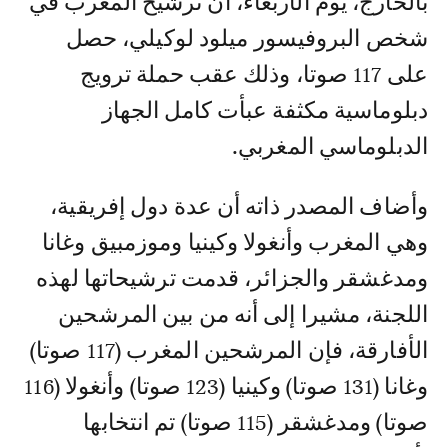
بالخارج، يوم الأربعاء، أن ترشيح المغرب في
شخص البروفيسور ميلود لوكيلي، حصل
على 117 صوتا، وذلك عقب حملة ترويج
دبلوماسية مكثفة عبأت كامل الجهاز
الدبلوماسي المغربي.
وأضاف المصدر ذاته أن عدة دول إفريقية،
وهي المغرب وأنغولا وكينيا وموزمبيق وغانا
ومدغشقر والجزائر، قدمت ترشيحاتها لهذه
اللجنة، مشيرا إلى أنه من بين المرشحين
الأفارقة، فإن المرشحين المغرب (117 صوتا)
وغانا (131 صوتا) وكينيا (123 صوتا) وأنغولا (116
صوتا) ومدغشقر (115 صوتا) تم انتخابها