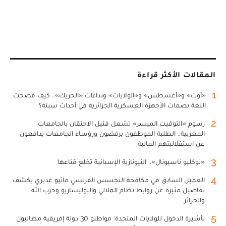
المقالات الأكثر قراءة
1
«أوت» و«أغسطس» و«الولايات» ونداءات «الحريك».. كيف فضحت
اللغة بصمات الأجهزة العسكرية الجزائرية في أحداث سبتة؟
2
رسوم «التوقيت الميسر» تشعل فتيل الاحتقان بالجامعات
المغربية.. الطلبة الموظفون يرفضون ورؤساء الجامعات يدافعون
عن استقلاليتهم المالية
3
«نوكليو ناسيونال».. النيونازية الإسبانية تخلع قناعها
4
العميل السابق في مكافحة التجسس الفرنسي ماثيو غديري يكشف
تفاصيل مثيرة عن روابط نظام الملالي والبوليساريو وحزب الله
والجزائر
5
تأشيرة الدخول للولايات المتحدة: مواطنو 30 دولة إفريقية مطالبون