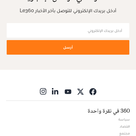
أدخل بريدك الإلكتروني للتوصل بآخر الأخبار Le360
أرسل
ns in new window
360 في نقرة واحدة
سياسة
اقتصاد
مجتمع