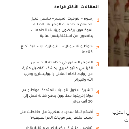
المقالات الأكثر قراءة
رسوم «التوقيت الميسر» تشعل فتيل
1
الاحتقان بالجامعات المغربية.. الطلبة
الموظفون يرفضون ورؤساء الجامعات
يدافعون عن استقلاليتهم المالية
«نوكليو ناسيونال».. النيونازية الإسبانية تخلع
2
قناعها
العميل السابق في مكافحة التجسس
3
الفرنسي ماثيو غديري يكشف تفاصيل مثيرة
عن روابط نظام الملالي والبوليساريو وحزب
الله والجزائر
تأشيرة الدخول للولايات المتحدة: مواطنو 30
4
دولة إفريقية مطالبون بدفع كفالة تصل إلى
20 ألف دولار
ي الحزب
أضخم ثلاثة سدود بالمغرب: هل حافظت على
5
نسب ملئها رغم موجات الحر الصيفية؟
ات
تفاصيل منشأة رياضية كبرى مرتقبة بالدار