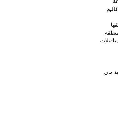
عة
اليم
قها
منطقة
مناضلات
ة ماي