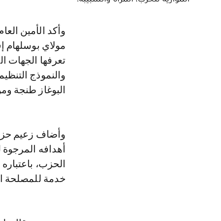
وأكد الأمين العام للحزب محمد ساجد خلال اللقاء الذي عقد، نهاية الأسبوع، بمدينة
مولاي بوسلهام إق
تعرفها الجهات ال
والنموذج التنظي
البوغاز طنجة وم
وأضاف زعيم حزب 
أهدافه المرجوة ل
الحزب، باعتباره 
خدمة للمصلحة ال