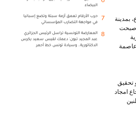
6
البيضاء
حرب الأرقام تعمق أزمة سبتة وتضع إسبانيا
7
في مواجهة التضارب المؤسساتي
 أصبحت
المعارضة التونسية تراسل الرئيس الجزائري
8
ية
عبد المجيد تبون: دعمك لقيس سعيد يكرس
الدكتاتورية.. وسيادة تونس خط أحمر
 عاصمة
 تحقيق
اع امجاد
نين