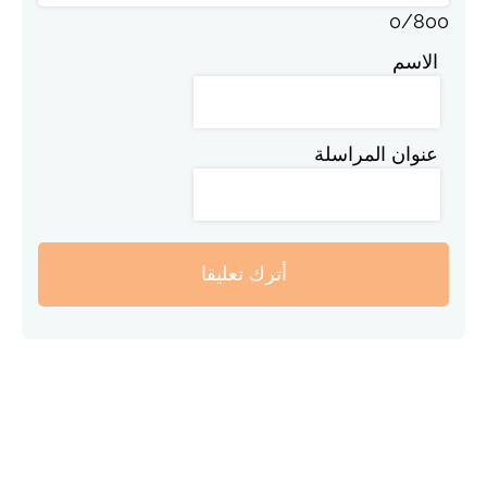
0
/
800
الاسم
عنوان المراسلة
أترك تعليقا