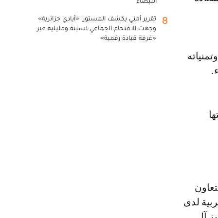
البيضاء
تقرير أمني يكشف المستور: «أيادي جزائرية»
8
وجهت الاقتحام الجماعي لسبتة ومليلية عبر
«غرفة قيادة رقمية»
تمنياته
.
ها
تعاون
ربية لدى
ز آل