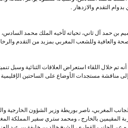
وام التقدم والازدهار .
يم بن حمد آل ثاني، تحياته لأخيه الملك محمد السادس، و
حة والعافية وللشعب المغربي بمزيد من التقدم والرخاء
أنه تم خلال اللقاء استعراض العلاقات الثنائية وسبل تنميت
إلى مناقشة مستجدات الأوضاع على الساحتين الإقليمية
جانب المغربي، ناصر بوريطة وزير الشؤون الخارجية وال
بة المقيمين بالخارج ، ومحمد ستري سفير المملكة المغ
 عن الجانب القطري، الشيخ خالد بن خليفة بن عبد العزي