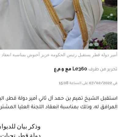
أمير دولة قطر يستقبل رئيس الحكومة عزيز أخنوش بمناسبة انعقاد اللجن
تحرير من طرف
Le360 مع و.م.ع
في 07/02/2022 على الساعة 15:08
استقبل الشيخ تميم بن حمد آل ثاني أمير دولة قطر، اليو
المرافق له، وذلك بمناسبة انعقاد اللجنة العليا المشترك
وذكر بيان للديوان الأميري، بثته وكالة الأنباء القطرية "قنا"، أن أخنوش، نقل لأمير
دولة قطر تحيات 