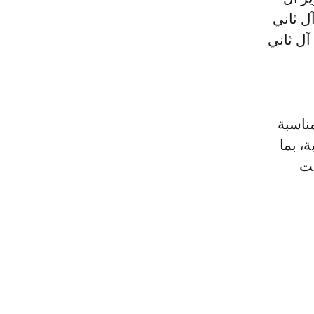
ل ثاني
آل ثاني
مناسبة
، بما
جت