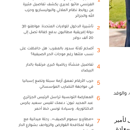
الفرنسي ماثيو غديري يكشف تفاصيل مثيرة
عن روابط نظام الملالي والبوليساريو وحزب
الله والجزائر
تأشيرة الدخول للولايات المتحدة: مواطنو 30
2
دولة إفريقية مطالبون بدفع كفالة تصل إلى
20 ألف دولار
أضخم ثلاثة سدود بالمغرب: هل حافظت على
3
نسب ملئها رغم موجات الحر الصيفية؟
تفاصيل منشأة رياضية كبرى مرتقبة بالدار
4
البيضاء
حرب الأرقام تعمق أزمة سبتة وتضع إسبانيا
5
في مواجهة التضارب المؤسساتي
 والوفد
المعارضة التونسية تراسل الرئيس الجزائري
6
عبد المجيد تبون: دعمك لقيس سعيد يكرس
الدكتاتورية.. وسيادة تونس خط أحمر
«مطارِدو سموم الصيف».. رحلة ميدانية مع
7
فرقة لمكافحة القوارض والزواحف بشوارع الدار
سعادة