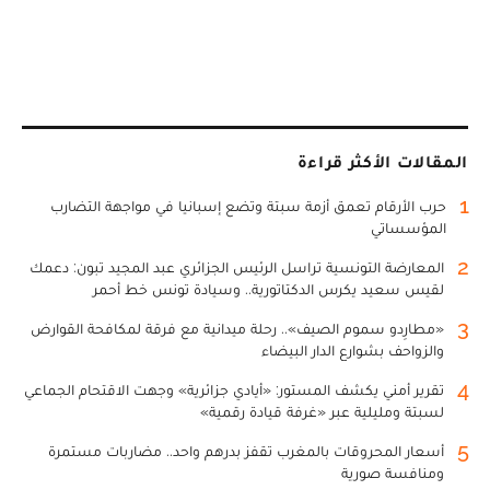
المقالات الأكثر قراءة
1
حرب الأرقام تعمق أزمة سبتة وتضع إسبانيا في مواجهة التضارب
المؤسساتي
2
المعارضة التونسية تراسل الرئيس الجزائري عبد المجيد تبون: دعمك
لقيس سعيد يكرس الدكتاتورية.. وسيادة تونس خط أحمر
3
«مطارِدو سموم الصيف».. رحلة ميدانية مع فرقة لمكافحة القوارض
والزواحف بشوارع الدار البيضاء
4
تقرير أمني يكشف المستور: «أيادي جزائرية» وجهت الاقتحام الجماعي
لسبتة ومليلية عبر «غرفة قيادة رقمية»
5
أسعار المحروقات بالمغرب تقفز بدرهم واحد.. مضاربات مستمرة
ومنافسة صورية