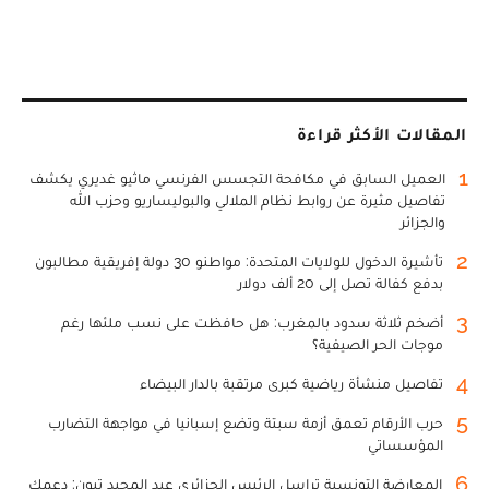
المقالات الأكثر قراءة
1
العميل السابق في مكافحة التجسس الفرنسي ماثيو غديري يكشف
تفاصيل مثيرة عن روابط نظام الملالي والبوليساريو وحزب الله
والجزائر
2
تأشيرة الدخول للولايات المتحدة: مواطنو 30 دولة إفريقية مطالبون
بدفع كفالة تصل إلى 20 ألف دولار
3
أضخم ثلاثة سدود بالمغرب: هل حافظت على نسب ملئها رغم
موجات الحر الصيفية؟
4
تفاصيل منشأة رياضية كبرى مرتقبة بالدار البيضاء
5
حرب الأرقام تعمق أزمة سبتة وتضع إسبانيا في مواجهة التضارب
المؤسساتي
6
المعارضة التونسية تراسل الرئيس الجزائري عبد المجيد تبون: دعمك